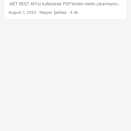
i
.NET REST API’yi kullanarak PDF’lerden metin çıkarmanın
r
kusursuz sürecini araştırıyoruz. Metinsel verilere
August 1, 2023
· Nayyer Şahbaz · 4 dk
zahmetsizce erişin ve bunları kullanın, iş akışlarınızı
kolaylaştırın ve verimliliği artırın.