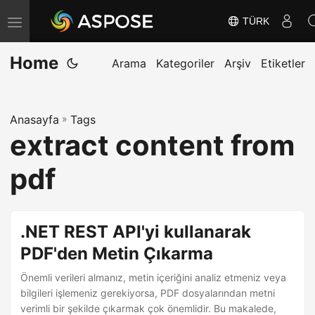
TÜRK
G
e
Home
z
Arama
Kategoriler
Arşiv
Etiketler
i
n
Anasayfa
»
Tags
m
extract content from
e
y
pdf
i
D
e
.NET REST API'yi kullanarak
ğ
PDF'den Metin Çıkarma
i
Önemli verileri almanız, metin içeriğini analiz etmeniz veya
ş
bilgileri işlemeniz gerekiyorsa, PDF dosyalarından metni
t
verimli bir şekilde çıkarmak çok önemlidir. Bu makalede,