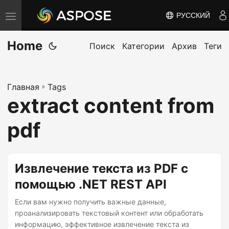
РУССКИЙ
П
е
Home
р
Поиск
Категории
Архив
Теги
е
к
Главная
»
Tags
л
extract content from
ю
ч
pdf
и
т
ь
Извлечение текста из PDF с
н
помощью .NET REST API
а
Если вам нужно получить важные данные,
в
проанализировать текстовый контент или обработать
и
информацию, эффективное извлечение текста из