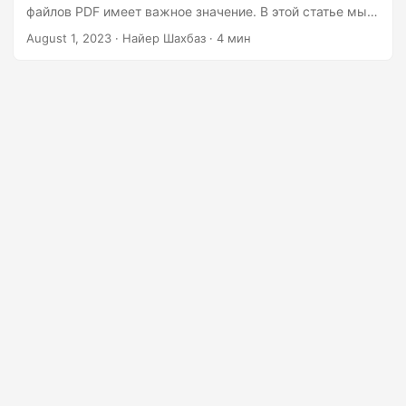
г
файлов PDF имеет важное значение. В этой статье мы
а
исследуем простой процесс извлечения текста из PDF-
August 1, 2023
· Найер Шахбаз · 4 мин
файлов с использованием .NET REST API. Легко
ц
получайте доступ к текстовым данным и используйте
и
их, оптимизируя рабочие процессы и повышая
ю
производительность.