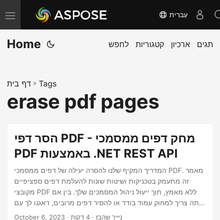
עִברִית
T
o
Home
תגים
ארכיון
קטגוריות
לחפש
g
g
l
Tags
»
דף בית
e
erase pdf pages
n
a
v
הסר דפי PDF - מחק דפים ממסמכי
i
PDF באמצעות .NET REST API
g
a
המדריך המקיף שלנו להסרה יעילה של דפים ממסמכי PDF. מאמר
זה מתעמק בטכניקות ושיטות שונות להעלמת דפים ספציפיים
t
מקובצי PDF ללא מאמץ, תוך ייעול ניהול המסמכים שלך. בין אם
i
אתה צריך למחוק עמוד בודד או להסיר דפים מרובים, דאגנו לך עם
o
.NET REST API.
· ניייר שהבז · 4 דקות
October 6, 2023