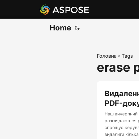
Home
Головна
»
Tags
erase 
Видаленн
PDF-доку
Наш вичерпний п
розглядаються р
спрощує керуван
видалити кілька