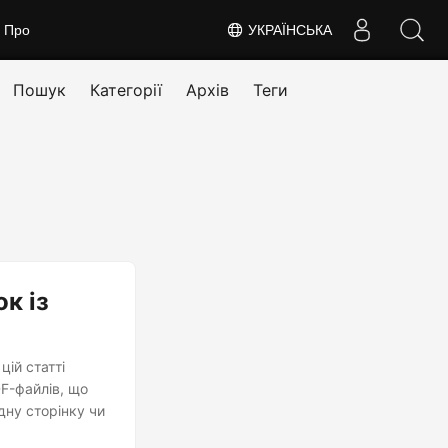
Про
УКРАЇНСЬКА
Пошук
Категорії
Архів
Теги
к із
цій статті
DF-файлів, що
дну сторінку чи