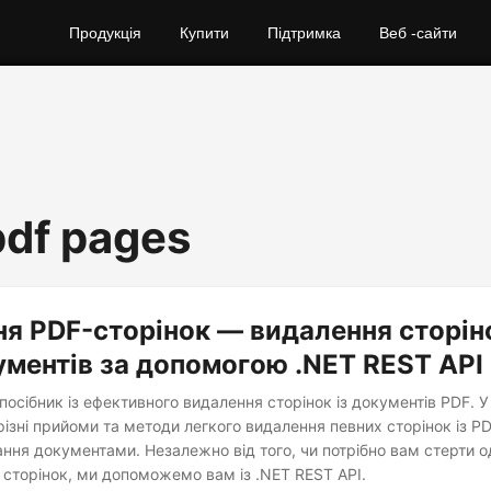
Продукція
Купити
Підтримка
Веб -сайти
pdf pages
я PDF-сторінок — видалення сторіно
ментів за допомогою .NET REST API
осібник із ефективного видалення сторінок із документів PDF. У 
ізні прийоми та методи легкого видалення певних сторінок із P
ня документами. Незалежно від того, чи потрібно вам стерти о
 сторінок, ми допоможемо вам із .NET REST API.