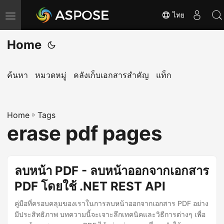
ไทย
T
o
Home
g
g
l
ค้นหา
หมวดหมู่
คลังเก็บเอกสารสำคัญ
แท็ก
e
n
Home
a
»
Tags
erase pdf pages
v
i
g
ลบหน้า PDF - ลบหน้าออกจากเอกสาร
a
PDF โดยใช้ .NET REST API
t
i
คู่มือที่ครอบคลุมของเราในการลบหน้าออกจากเอกสาร PDF อย่าง
o
มีประสิทธิภาพ บทความนี้จะเจาะลึกเทคนิคและวิธีการต่างๆ เพื่อ