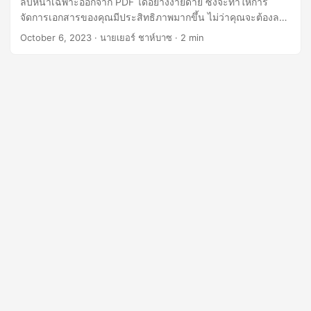
ลบหน้าเฉพาะออกจาก PDF ได้อย่างง่ายดาย ซึ่งจะทำให้การ
n
จัดการเอกสารของคุณมีประสิทธิภาพมากขึ้น ไม่ว่าคุณจะต้องลบ
หน้าเดียวหรือลบหลายหน้า เราก็มี .NET REST API ไว้คอยช่วย
October 6, 2023
· นายเยอร์ ชาห์บาซ · 2 min
เหลือคุณ