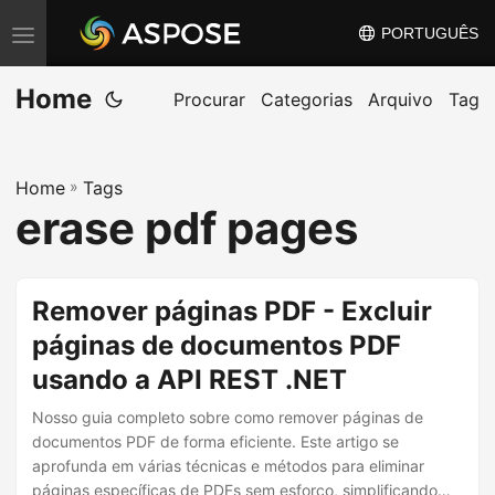
PORTUGUÊS
A
l
Home
t
Procurar
Categorias
Arquivo
Tag
e
r
Home
»
Tags
n
erase pdf pages
a
r
n
Remover páginas PDF - Excluir
a
páginas de documentos PDF
v
usando a API REST .NET
e
g
Nosso guia completo sobre como remover páginas de
a
documentos PDF de forma eficiente. Este artigo se
aprofunda em várias técnicas e métodos para eliminar
ç
páginas específicas de PDFs sem esforço, simplificando