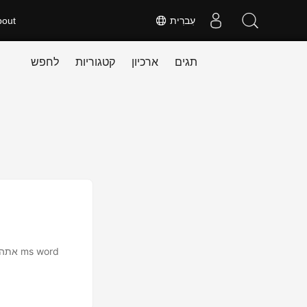
עִברִית
bout
תגים
ארכיון
קטגוריות
לחפש