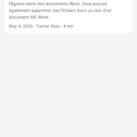
a
filigrane dans des documents Word. Vous pouvez
t
également supprimer des fichiers docx ou doc d’un
document MS Word.
i
May 4, 2020
· Farhan Raza · 4 min
o
n