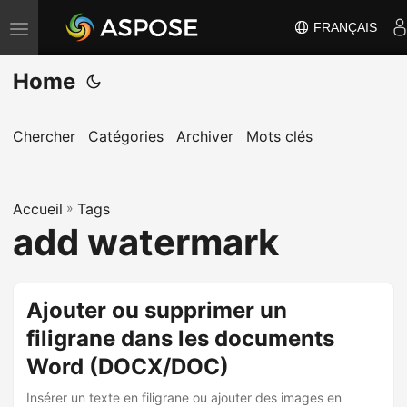
FRANÇAIS
B
a
Home
s
c
u
Chercher
Catégories
Archiver
Mots clés
l
e
Accueil
r
»
Tags
add watermark
l
a
n
Ajouter ou supprimer un
a
filigrane dans les documents
v
i
Word (DOCX/DOC)
g
Insérer un texte en filigrane ou ajouter des images en