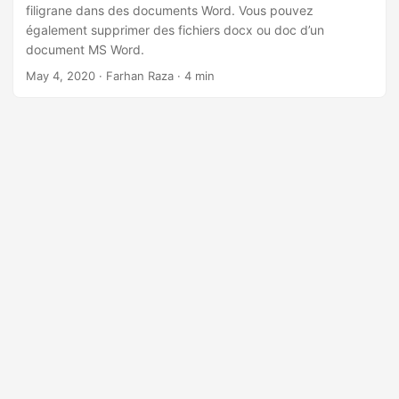
a
filigrane dans des documents Word. Vous pouvez
t
également supprimer des fichiers docx ou doc d’un
document MS Word.
i
May 4, 2020
· Farhan Raza · 4 min
o
n