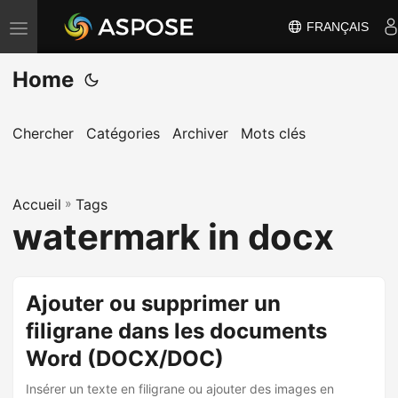
FRANÇAIS
B
a
Home
s
c
u
Chercher
Catégories
Archiver
Mots clés
l
e
Accueil
r
»
Tags
watermark in docx
l
a
n
Ajouter ou supprimer un
a
filigrane dans les documents
v
i
Word (DOCX/DOC)
g
Insérer un texte en filigrane ou ajouter des images en