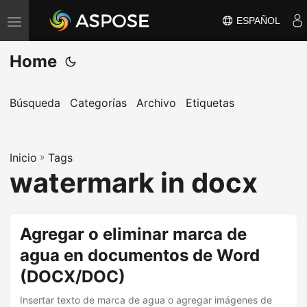
ESPAÑOL
A
l
Home
t
e
r
Búsqueda
Categorías
Archivo
Etiquetas
n
a
Inicio
r
»
Tags
watermark in docx
n
a
v
Agregar o eliminar marca de
e
agua en documentos de Word
g
a
(DOCX/DOC)
c
Insertar texto de marca de agua o agregar imágenes de