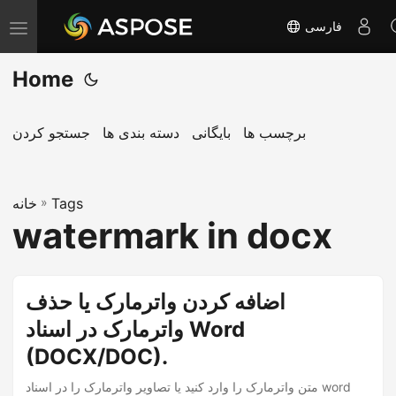
فارسی
T
o
Home
g
g
l
برچسب ها
بایگانی
دسته بندی ها
جستجو کردن
e
n
Tags
»
a
خانه
watermark in docx
v
i
g
اضافه کردن واترمارک یا حذف
a
واترمارک در اسناد Word
t
i
(DOCX/DOC).
o
متن واترمارک را وارد کنید یا تصاویر واترمارک را در اسناد word