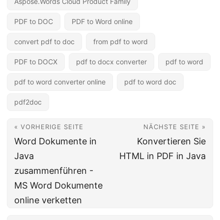
Aspose.Words Cloud Product Family
PDF to DOC
PDF to Word online
convert pdf to doc
from pdf to word
PDF to DOCX
pdf to docx converter
pdf to word
pdf to word converter online
pdf to word doc
pdf2doc
« VORHERIGE SEITE
NÄCHSTE SEITE »
Word Dokumente in
Konvertieren Sie
Java
HTML in PDF in Java
zusammenführen -
MS Word Dokumente
online verketten