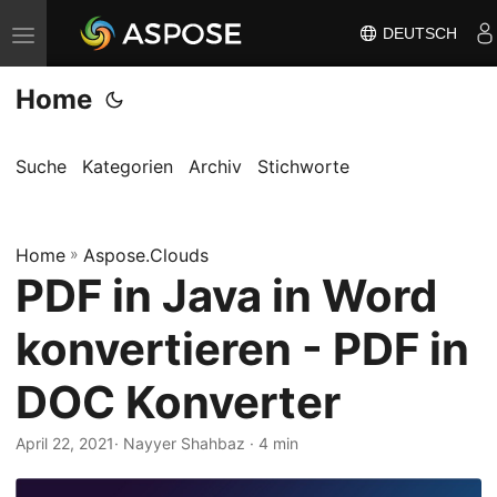
DEUTSCH
N
a
Home
v
i
g
Suche
Kategorien
Archiv
Stichworte
a
t
Home
i
»
Aspose.Clouds
PDF in Java in Word
o
n
konvertieren - PDF in
u
m
DOC Konverter
s
c
April 22, 2021
· Nayyer Shahbaz · 4 min
h