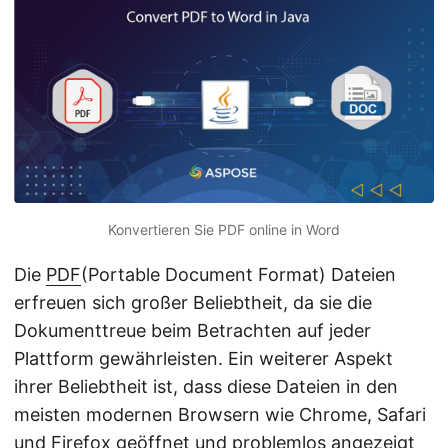
a
l
t
e
n
Konvertieren Sie PDF online in Word
Die
PDF
(Portable Document Format) Dateien
erfreuen sich großer Beliebtheit, da sie die
Dokumenttreue beim Betrachten auf jeder
Plattform gewährleisten. Ein weiterer Aspekt
ihrer Beliebtheit ist, dass diese Dateien in den
meisten modernen Browsern wie Chrome, Safari
und Firefox geöffnet und problemlos angezeigt