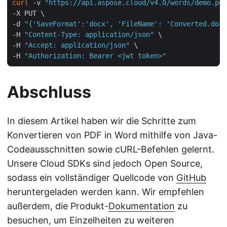
curl
 -v 
"https://api.aspose.cloud/v4.0/words/demo.pdf
-X PUT \

-d 
"{'SaveFormat':'docx', 'FileName': 'Converted.docx
-H 
"Content-Type: application/json"
 \

-H 
"Accept: application/json"
 \

-H 
"Authorization: Bearer <jwt token>"
Abschluss
In diesem Artikel haben wir die Schritte zum
Konvertieren von PDF in Word mithilfe von Java-
Codeausschnitten sowie cURL-Befehlen gelernt.
Unsere Cloud SDKs sind jedoch Open Source,
sodass ein vollständiger Quellcode von
GitHub
heruntergeladen werden kann. Wir empfehlen
außerdem, die Produkt-
Dokumentation
zu
besuchen, um Einzelheiten zu weiteren