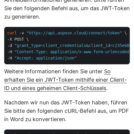
Sie den folgenden Befehl aus, um das JWT-Token
zu generieren.
curl
 -v 
"https://api.aspose.cloud/connect/token"
 \

-X POST \

-d 
"grant_type=client_credentials&client_id=c235e685-
-H 
"Content-Type: application/x-www-form-urlencoded"
 
-H 
"Accept: application/json"
Weitere Informationen finden Sie unter
So
erhalten Sie ein JWT-Token mithilfe einer Client-
ID und eines geheimen Client-Schlüssels
.
Nachdem wir nun das JWT-Token haben, führen
Sie bitte den folgenden cURL-Befehl aus, um PDF
in Word zu konvertieren.