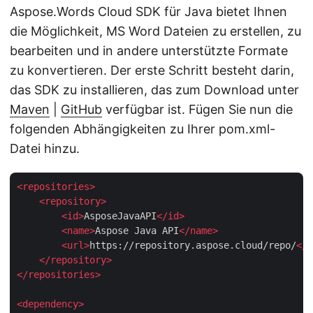
Aspose.Words Cloud SDK für Java bietet Ihnen
die Möglichkeit, MS Word Dateien zu erstellen, zu
bearbeiten und in andere unterstützte Formate
zu konvertieren. Der erste Schritt besteht darin,
das SDK zu installieren, das zum Download unter
Maven
|
GitHub
verfügbar ist. Fügen Sie nun die
folgenden Abhängigkeiten zu Ihrer pom.xml-
Datei hinzu.
<
repositories
>
<
repository
>
<
id
>
AsposeJavaAPI
</
id
>
<
name
>
Aspose Java API
</
name
>
<
url
>
https://repository.aspose.cloud/repo/
</
u
</
repository
>
</
repositories
>
<
dependency
>