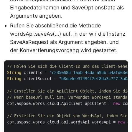
Eingabedateinamen und SaveOptionsData als
Argumente angeben.
Rufen Sie abschließend die Methode
wordsApi.saveAs(…) auf, in der wir die Instanz
SaveAsRequest als Argument angeben, und
der Konvertierungsvorgang wird gestartet.
// Holen Sie sich die Client-ID und das Client-Geheim
String
 clientId = 
"c235e685-1aab-4cda-a95b-54afd63eb8
String
 clientSecret = 
"b8da4ee37494f2ef8da3c727f3a0ac
// Erstellen Sie ein ApiClient Objekt, indem Sie die 
// Wenn baseUrl null ist, verwendet WordsApi standard
com.aspose.words.cloud.ApiClient apiClient = 
new
 com.
// Erstellen Sie ein Objekt von WordsApi, indem Sie A
com.aspose.words.cloud.api.WordsApi wordsApi = 
new
 co