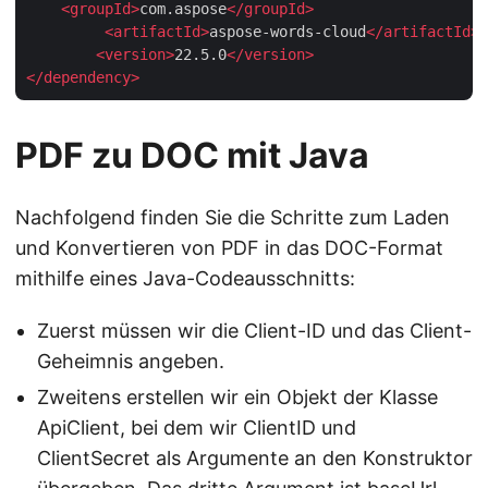
<
groupId
>
com.aspose
</
groupId
>
<
artifactId
>
aspose-words-cloud
</
artifactId
>
<
version
>
22.5.0
</
version
>
</
dependency
>
PDF zu DOC mit Java
Nachfolgend finden Sie die Schritte zum Laden
und Konvertieren von PDF in das DOC-Format
mithilfe eines Java-Codeausschnitts:
Zuerst müssen wir die Client-ID und das Client-
Geheimnis angeben.
Zweitens erstellen wir ein Objekt der Klasse
ApiClient, bei dem wir ClientID und
ClientSecret als Argumente an den Konstruktor