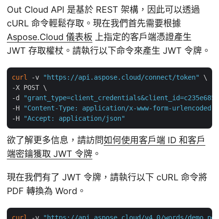
Out Cloud API 是基於 REST 架構，因此可以透過
cURL 命令輕鬆存取。現在我們首先需要根據
Aspose.Cloud 儀表板
上指定的客戶端憑證產生
JWT 存取權杖。請執行以下命令來產生 JWT 令牌。
curl
 -v 
"https://api.aspose.cloud/connect/token"
 \

-X POST \

-d 
"grant_type=client_credentials&client_id=c235e685-
-H 
"Content-Type: application/x-www-form-urlencoded"
 
-H 
"Accept: application/json"
欲了解更多信息，請訪問
如何使用客戶端 ID 和客戶
端密鑰獲取 JWT 令牌
。
現在我們有了 JWT 令牌，請執行以下 cURL 命令將
PDF 轉換為 Word。
curl
 -v 
"https://api.aspose.cloud/v4.0/words/demo.pdf