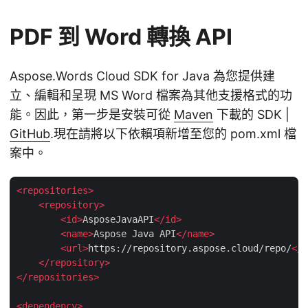
PDF 到 Word 轉換 API
Aspose.Words Cloud SDK for Java 為您提供建
立、編輯和呈現 MS Word 檔案為其他支援格式的功
能。因此，第一步是安裝可從
Maven
下載的 SDK |
GitHub
.現在請將以下依賴項新增至您的 pom.xml 檔
案中。
<
repositories
>
<
repository
>
<
id
>
AsposeJavaAPI
</
id
>
<
name
>
Aspose Java API
</
name
>
<
url
>
https://repository.aspose.cloud/repo/
</
u
</
repository
>
</
repositories
>
<
dependency
>