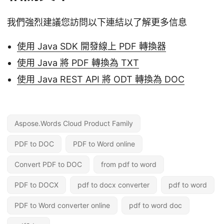
我們強烈建議您訪問以下連結以了解更多信息
使用 Java SDK 開發線上 PDF 轉換器
使用 Java 將 PDF 轉換為 TXT
使用 Java REST API 將 ODT 轉換為 DOC
Aspose.Words Cloud Product Family
PDF to DOC
PDF to Word online
Convert PDF to DOC
from pdf to word
PDF to DOCX
pdf to docx converter
pdf to word
PDF to Word converter online
pdf to word doc