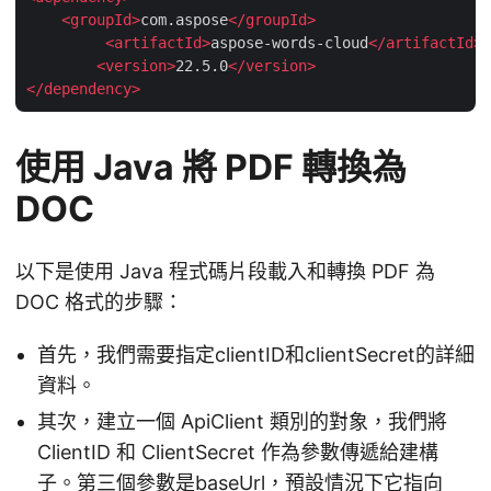
<
groupId
>
com.aspose
</
groupId
>
<
artifactId
>
aspose-words-cloud
</
artifactId
>
<
version
>
22.5.0
</
version
>
</
dependency
>
使用 Java 將 PDF 轉換為
DOC
以下是使用 Java 程式碼片段載入和轉換 PDF 為
DOC 格式的步驟：
首先，我們需要指定clientID和clientSecret的詳細
資料。
其次，建立一個 ApiClient 類別的對象，我們將
ClientID 和 ClientSecret 作為參數傳遞給建構
子。第三個參數是baseUrl，預設情況下它指向