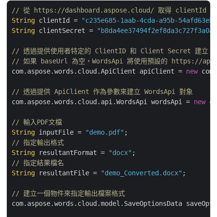
// 從 https://dashboard.aspose.cloud/ 取得 clientId 和
String
 clientId = 
"c235e685-1aab-4cda-a95b-54afd63eb8
String
 clientSecret = 
"b8da4ee37494f2ef8da3c727f3a0ac
// 透過提供使用者特定的 ClientID 和 Client Secret 建立 A
// 如果 baseUrl 為空，WordsApi 將使用預設的 https://api.a
com.aspose.words.cloud.ApiClient apiClient = 
new
 com.
// 透過提供 ApiClient 作為參數來建立 WordsApi 對象
com.aspose.words.cloud.api.WordsApi wordsApi = 
new
 co
// 輸入PDF文檔
String
 inputFile = 
"demo.pdf"
// 指定輸出格式
String
 resultantFormat = 
"docx"
// 指定結果檔名
String
 resultantFile = 
"demo_Converted.docx"
;

// 建立一個物件來指定輸出檔案格式
com.aspose.words.cloud.model.SaveOptionsData saveOpti