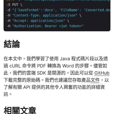
-X PUT \

-d 
"{'SaveFormat':'docx', 'FileName': 'Converted.docx
-H 
"Content-Type: application/json"
 \

-H 
"Accept: application/json"
 \

-H 
"Authorization: Bearer <jwt token>"
結論
在本文中，我們學習了使用 Java 程式碼片段以及透
過 cURL 命令將 PDF 轉換為 Word 的步驟。儘管如
此，我們的雲端 SDK 是開源的，因此可以從
GitHub
下載完整的原始碼。我們也建議您存取產品
文件
，以
了解有關 API 提供的其他令人興奮的功能的詳細資
訊。
相關文章