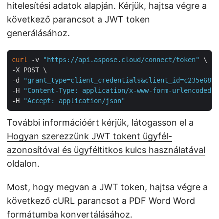
hitelesítési adatok alapján. Kérjük, hajtsa végre a
következő parancsot a JWT token
generálásához.
curl
 -v 
"https://api.aspose.cloud/connect/token"
 \

-X POST \

-d 
"grant_type=client_credentials&client_id=c235e685-
-H 
"Content-Type: application/x-www-form-urlencoded"
 
-H 
"Accept: application/json"
További információért kérjük, látogasson el a
Hogyan szerezzünk JWT tokent ügyfél-
azonosítóval és ügyféltitkos kulcs használatával
oldalon.
Most, hogy megvan a JWT token, hajtsa végre a
következő cURL parancsot a PDF Word Word
formátumba konvertálásához.