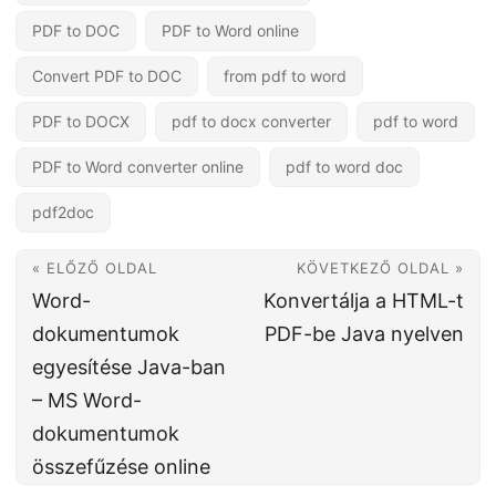
PDF to DOC
PDF to Word online
Convert PDF to DOC
from pdf to word
PDF to DOCX
pdf to docx converter
pdf to word
PDF to Word converter online
pdf to word doc
pdf2doc
« ELŐZŐ OLDAL
KÖVETKEZŐ OLDAL »
Word-
Konvertálja a HTML-t
dokumentumok
PDF-be Java nyelven
egyesítése Java-ban
– MS Word-
dokumentumok
összefűzése online