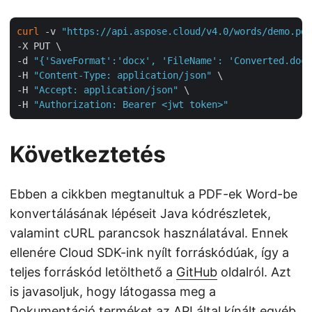
curl
 -v 
"https://api.aspose.cloud/v4.0/words/demo.pdf
-X PUT \

-d 
"{'SaveFormat':'docx', 'FileName': 'Converted.docx
-H 
"Content-Type: application/json"
 \

-H 
"Accept: application/json"
 \

-H 
"Authorization: Bearer <jwt token>"
Következtetés
Ebben a cikkben megtanultuk a PDF-ek Word-be
konvertálásának lépéseit Java kódrészletek,
valamint cURL parancsok használatával. Ennek
ellenére Cloud SDK-ink nyílt forráskódúak, így a
teljes forráskód letölthető a
GitHub
oldalról. Azt
is javasoljuk, hogy látogassa meg a
Dokumentáció
terméket az API által kínált egyéb