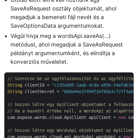
SaveAsRequest osztály objektumát, ahol
megadjuk a bemeneti fájl nevét és a
SaveOptionsData argumentumokat.
Végül hívja meg a wordsApi.saveAs(…)
metódust, ahol megadjuk a SaveAsRequest
példányt argumentumként, és elindítja a
konverziós műveletet.
// Szerezze be az ügyfélazonosítót és az ügyféltitkot
String
 clientId = 
"c235e685-1aab-4cda-a95b-54afd63eb8
String
 clientSecret = 
"b8da4ee37494f2ef8da3c727f3a0ac
// hozzon létre egy ApiClient objektumot a felhasznál
// Ha a baseUrl értéke null, a WordsApi az alapértelm
com.aspose.words.cloud.ApiClient apiClient = 
new
 com.
// hozzon létre egy WordsApi objektumot az ApiClient 
com.aspose.words.cloud.api.WordsApi wordsApi = 
new
 co