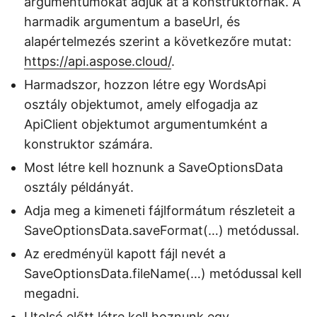
argumentumokat adjuk át a konstruktornak. A
harmadik argumentum a baseUrl, és
alapértelmezés szerint a következőre mutat:
https://api.aspose.cloud/
.
Harmadszor, hozzon létre egy WordsApi
osztály objektumot, amely elfogadja az
ApiClient objektumot argumentumként a
konstruktor számára.
Most létre kell hoznunk a SaveOptionsData
osztály példányát.
Adja meg a kimeneti fájlformátum részleteit a
SaveOptionsData.saveFormat(…) metódussal.
Az eredményül kapott fájl nevét a
SaveOptionsData.fileName(…) metódussal kell
megadni.
Utolsó előtt létre kell hoznunk egy