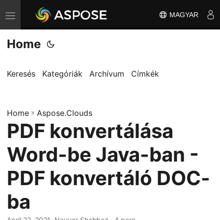
MAGYAR
T
o
Home
g
g
l
Keresés
Kategóriák
Archívum
Címkék
e
n
Home
a
»
Aspose.Clouds
PDF konvertálása
v
i
Word-be Java-ban -
g
a
PDF konvertáló DOC-
t
ba
i
o
April 22, 2021
· Nayyer Shahbaz · 4 perc