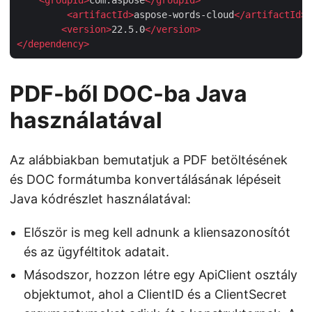
<
artifactId
>
aspose-words-cloud
</
artifactId
>
<
version
>
22.5.0
</
version
>
</
dependency
>
PDF-ből DOC-ba Java
használatával
Az alábbiakban bemutatjuk a PDF betöltésének
és DOC formátumba konvertálásának lépéseit
Java kódrészlet használatával:
Először is meg kell adnunk a kliensazonosítót
és az ügyféltitok adatait.
Másodszor, hozzon létre egy ApiClient osztály
objektumot, ahol a ClientID és a ClientSecret