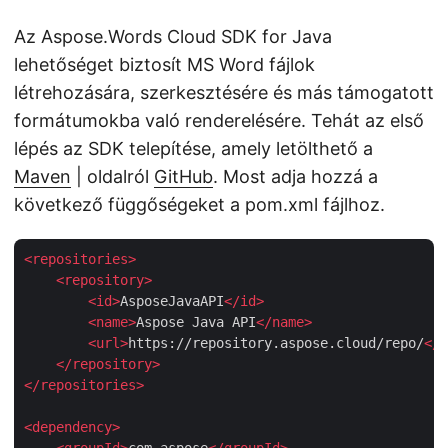
Az Aspose.Words Cloud SDK for Java
lehetőséget biztosít MS Word fájlok
létrehozására, szerkesztésére és más támogatott
formátumokba való renderelésére. Tehát az első
lépés az SDK telepítése, amely letölthető a
Maven
| oldalról
GitHub
. Most adja hozzá a
következő függőségeket a pom.xml fájlhoz.
<
repositories
>
<
repository
>
<
id
>
AsposeJavaAPI
</
id
>
<
name
>
Aspose Java API
</
name
>
<
url
>
https://repository.aspose.cloud/repo/
</
u
</
repository
>
</
repositories
>
<
dependency
>
<
groupId
>
com.aspose
</
groupId
>