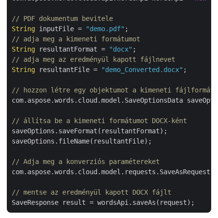
// PDF dokumentum bevitele
String
 inputFile = 
"demo.pdf"
// adja meg a kimeneti formátumot
String
 resultantFormat = 
"docx"
// adja meg az eredményül kapott fájlnevet
String
 resultantFile = 
"demo_Converted.docx"
;

// hozzon létre egy objektumot a kimeneti fájlformátu
com.aspose.words.cloud.model.SaveOptionsData saveOpti
// állítsa be a kimeneti formátumot DOCX-ként
saveOptions.saveFormat(resultantFormat);

saveOptions.fileName(resultantFile);

// Adja meg a konverziós paramétereket
com.aspose.words.cloud.model.requests.SaveAsRequest r
// mentse az eredményül kapott DOCX fájlt