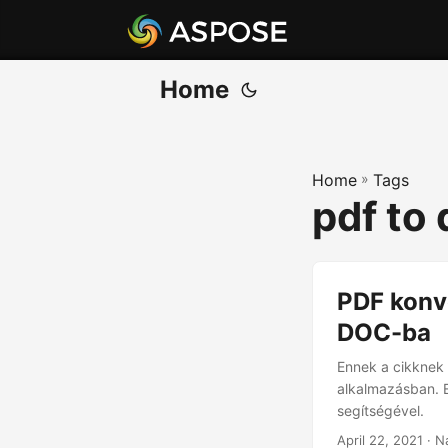
Home
Home
»
Tags
pdf to
PDF konv
DOC-ba
Ennek a cikknek 
alkalmazásban. 
segítségével.
April 22, 2021
· N