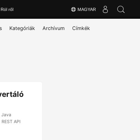
Ról ről
MAGYAR
s
Kategóriák
Archívum
Címkék
ertáló
t Java
 REST API