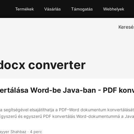
Termékek
Vásárlás
Támogatás
Webhelyek
Keresé
 docx converter
ertálása Word-be Java-ban - PDF konv
a segítségével elsajátíthatja a PDF–Word dokumentum konvertálásá
Egyszerű és egyszerű PDF konvertálás Word-dokumentummá a Java
ayyer Shahbaz · 4 perc