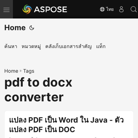
ไทย
T
o
Home
g
g
l
ค้นหา
หมวดหมู่
คลังเก็บเอกสารสำคัญ
แท็ก
e
n
Home
a
»
Tags
pdf to docx
v
i
converter
g
a
t
แปลง PDF เป็น Word ใน Java - ตัว
i
แปลง PDF เป็น DOC
o