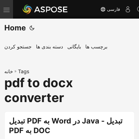
فارسی
T
o
Home
g
g
l
برچسب ها
بایگانی
دسته بندی ها
جستجو کردن
e
n
Tags
»
a
خانه
pdf to docx
v
i
converter
g
a
t
تبدیل PDF به Word در Java - تبدیل
i
PDF به DOC
o