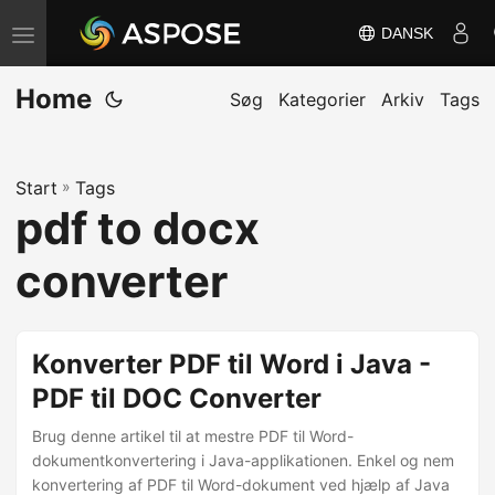
DANSK
S
k
Home
i
Søg
Kategorier
Arkiv
Tags
f
t
Start
»
Tags
n
pdf to docx
a
v
converter
i
g
a
Konverter PDF til Word i Java -
t
PDF til DOC Converter
i
Brug denne artikel til at mestre PDF til Word-
o
dokumentkonvertering i Java-applikationen. Enkel og nem
n
konvertering af PDF til Word-dokument ved hjælp af Java