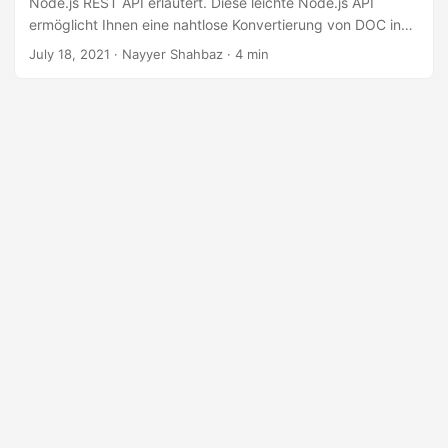
Node.js REST API erläutert. Diese leichte Node.js API
a
ermöglicht Ihnen eine nahtlose Konvertierung von DOC in
l
PDF.
July 18, 2021
· Nayyer Shahbaz · 4 min
t
e
n