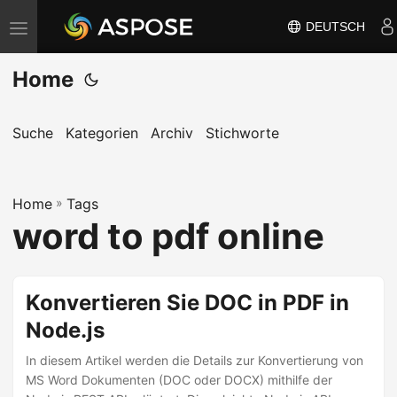
DEUTSCH
N
a
Home
v
i
g
Suche
Kategorien
Archiv
Stichworte
a
t
Home
i
»
Tags
word to pdf online
o
n
u
Konvertieren Sie DOC in PDF in
m
Node.js
s
c
In diesem Artikel werden die Details zur Konvertierung von
h
MS Word Dokumenten (DOC oder DOCX) mithilfe der