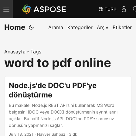
TÜRK
G
e
Home
z
Arama
Kategoriler
Arşiv
Etiketler
i
n
Anasayfa
»
Tags
m
word to pdf online
e
y
i
Node.js'de DOC'u PDF'ye
D
dönüştürme
e
ğ
Bu makale, Node.js REST API’sini kullanarak MS Word
i
belgesini (DOC veya DOCX) dönüştürmenin ayrıntılarını
açıklar. Bu hafif Node.js API, DOC’tan PDF’e sorunsuz
ş
dönüşüm yapmanızı sağlar.
t
July 18, 2021
· Nayyer Şahbaz · 3 dk