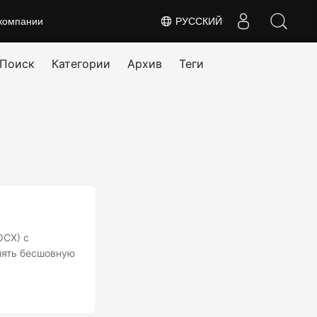
компании
РУССКИЙ
Поиск
Категории
Архив
Теги
OCX) с
лнять бесшовную