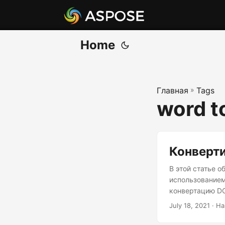
Home
Главная
»
Tags
word t
Конверти
В этой статье 
использованием 
конвертацию DO
July 18, 2021
· На