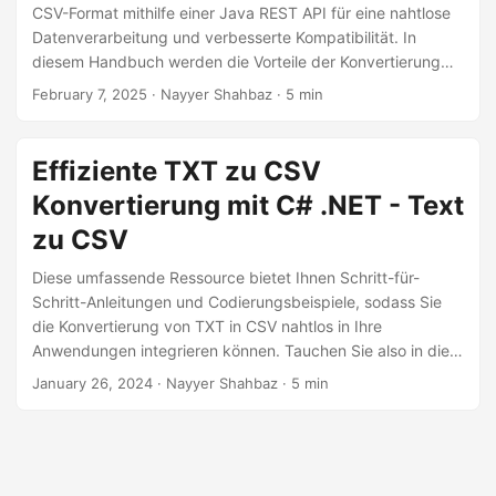
a
CSV-Format mithilfe einer Java REST API für eine nahtlose
l
Datenverarbeitung und verbesserte Kompatibilität. In
diesem Handbuch werden die Vorteile der Konvertierung
t
von TXT in CSV erläutert und gezeigt, wie Sie den Prozess
February 7, 2025
· Nayyer Shahbaz · 5 min
e
effizient automatisieren und gleichzeitig die Datenstruktur
n
und -genauigkeit beibehalten können.
Effiziente TXT zu CSV
Konvertierung mit C# .NET - Text
zu CSV
Diese umfassende Ressource bietet Ihnen Schritt-für-
Schritt-Anleitungen und Codierungsbeispiele, sodass Sie
die Konvertierung von TXT in CSV nahtlos in Ihre
Anwendungen integrieren können. Tauchen Sie also in die
Welt der Datentransformation ein und führen Sie durch die
January 26, 2024
· Nayyer Shahbaz · 5 min
effiziente Konvertierung von einfachen Textdateien (TXT) in
CSV mithilfe der .NET REST API.