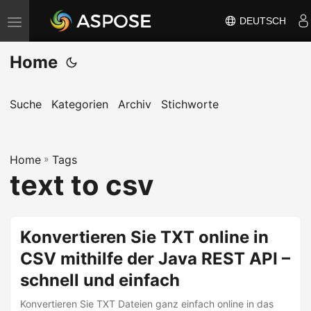
DEUTSCH
N
a
Home
v
i
g
Suche
Kategorien
Archiv
Stichworte
a
t
Home
i
»
Tags
text to csv
o
n
u
Konvertieren Sie TXT online in
m
CSV mithilfe der Java REST API –
s
c
schnell und einfach
h
Konvertieren Sie TXT Dateien ganz einfach online in das