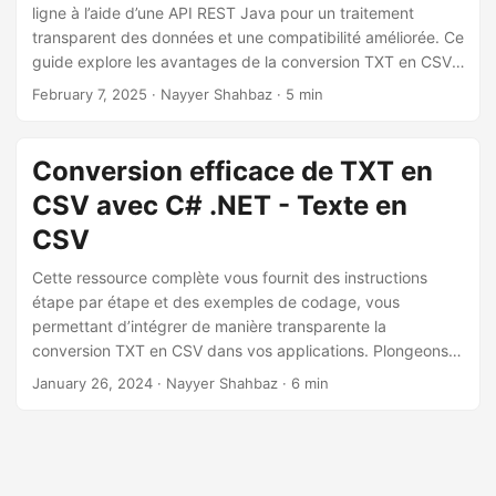
a
ligne à l’aide d’une API REST Java pour un traitement
t
transparent des données et une compatibilité améliorée. Ce
guide explore les avantages de la conversion TXT en CSV,
i
en montrant comment automatiser efficacement le
February 7, 2025
· Nayyer Shahbaz · 5 min
o
processus tout en préservant la structure et la précision
n
des données.
Conversion efficace de TXT en
CSV avec C# .NET - Texte en
CSV
Cette ressource complète vous fournit des instructions
étape par étape et des exemples de codage, vous
permettant d’intégrer de manière transparente la
conversion TXT en CSV dans vos applications. Plongeons
donc dans le monde de la transformation des données en
January 26, 2024
· Nayyer Shahbaz · 6 min
vous guidant dans la conversion efficace de fichiers texte
brut (TXT) en CSV à l’aide de l’API REST .NET.