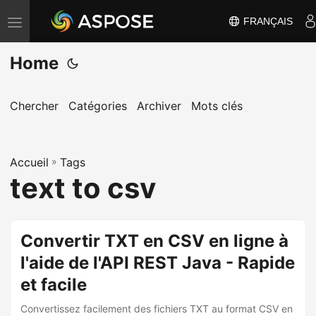
FRANÇAIS
B
a
Home
s
c
u
Chercher
Catégories
Archiver
Mots clés
l
e
Accueil
r
»
Tags
text to csv
l
a
n
Convertir TXT en CSV en ligne à
a
l'aide de l'API REST Java - Rapide
v
i
et facile
g
Convertissez facilement des fichiers TXT au format CSV en