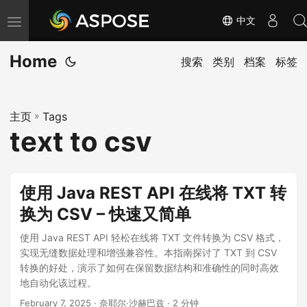
中文
切
换
Home
导
搜索
类别
档案
标签
航
主页
»
Tags
text to csv
使用 Java REST API 在线将 TXT 转
换为 CSV – 快速又简单
使用 Java REST API 轻松在线将 TXT 文件转换为 CSV 格式，
实现无缝数据处理和增强兼容性。本指南探讨了 TXT 到 CSV
转换的好处，演示了如何在保留数据结构和准确性的同时高效
地自动化该过程。
February 7, 2025
· 奈耶尔·沙赫巴兹 · 2 分钟