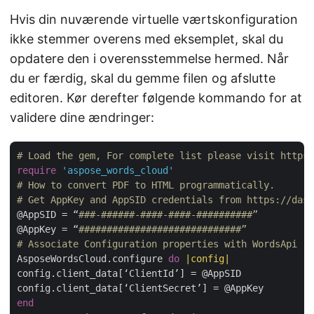
Hvis din nuværende virtuelle værtskonfiguration
ikke stemmer overens med eksemplet, skal du
opdatere den i overensstemmelse hermed. Når
du er færdig, skal du gemme filen og afslutte
editoren. Kør derefter følgende kommando for at
validere dine ændringer:
# Load the gem, For complete list please visit https:
require
'aspose_words_cloud'
# How to convert PDF to HTML programmatically.
# Get AppKey and AppSID credentials from https://dash
@AppSID = “
###-######-####-####-##########”
@AppKey = “
#############################”
# Associate Configuration properties with WordsApi
AsposeWordsCloud.configure 
do
|config|
config.client_data[‘ClientId’] = @AppSID

end