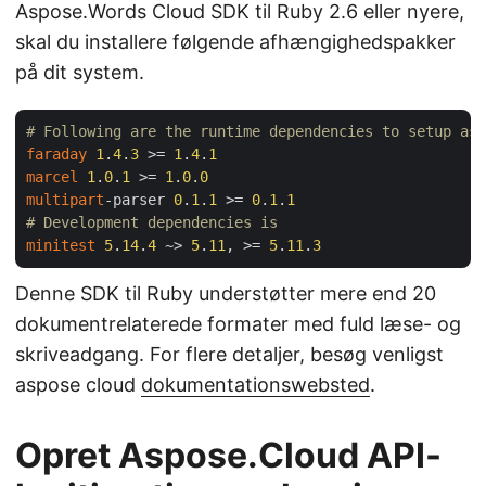
Aspose.Words Cloud SDK til Ruby 2.6 eller nyere,
skal du installere følgende afhængighedspakker
på dit system.
# Following are the runtime dependencies to setup asp
faraday
1
.
4
.
3
 >= 
1
.
4
.
1
marcel
1
.
0
.
1
 >= 
1
.
0
.
0
multipart
-parser 
0
.
1
.
1
 >= 
0
.
1
.
1
# Development dependencies is
minitest
5
.
14
.
4
 ~> 
5
.
11
, >= 
5
.
11
.
3
Denne SDK til Ruby understøtter mere end 20
dokumentrelaterede formater med fuld læse- og
skriveadgang. For flere detaljer, besøg venligst
aspose cloud
dokumentationswebsted
.
Opret Aspose.Cloud API-