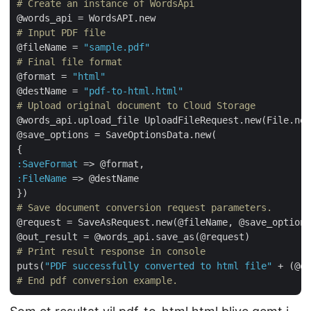
# Create an instance of WordsApi
# Input PDF file
@fileName = 
"sample.pdf"
# Final file format
@format = 
"html"
@destName = 
"pdf-to-html.html"
# Upload original document to Cloud Storage
@words_api.upload_file UploadFileRequest.new(File.new
@save_options = SaveOptionsData.new(

:SaveFormat
:FileName
 => @destName

# Save document conversion request parameters.
@request = SaveAsRequest.new(@fileName, @save_options
# Print result response in console
puts(
"PDF successfully converted to html file"
# End pdf conversion example.