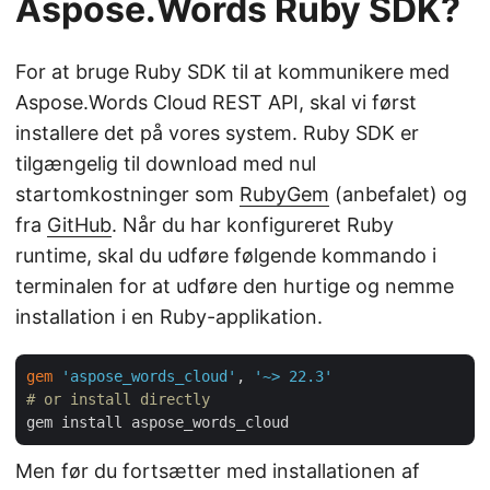
Aspose.Words Ruby SDK?
For at bruge Ruby SDK til at kommunikere med
Aspose.Words Cloud REST API, skal vi først
installere det på vores system. Ruby SDK er
tilgængelig til download med nul
startomkostninger som
RubyGem
(anbefalet) og
fra
GitHub
. Når du har konfigureret Ruby
runtime, skal du udføre følgende kommando i
terminalen for at udføre den hurtige og nemme
installation i en Ruby-applikation.
gem
'aspose_words_cloud'
, 
'~> 22.3'
# or install directly
Men før du fortsætter med installationen af