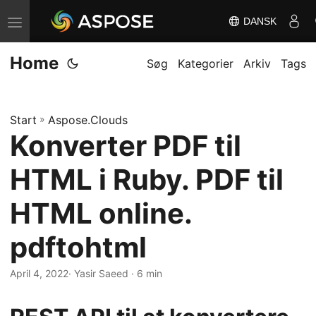
DANSK
S
k
Home
i
Søg
Kategorier
Arkiv
Tags
f
t
Start
»
Aspose.Clouds
n
Konverter PDF til
a
v
HTML i Ruby. PDF til
i
g
HTML online.
a
pdftohtml
t
i
April 4, 2022
· Yasir Saeed · 6 min
o
n