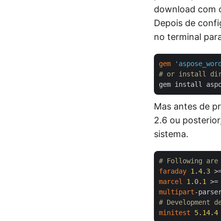
download com c
Depois de conf
no terminal para
gem
'aspose_wor
# or install di
Mas antes de p
2.6 ou posterio
sistema.
# Following are
faraday
1
.
4
.
3
 >
marcel
1
.
0
.
1
 >=
multipart
-parse
# Development d
minitest
5
.
14
.
4