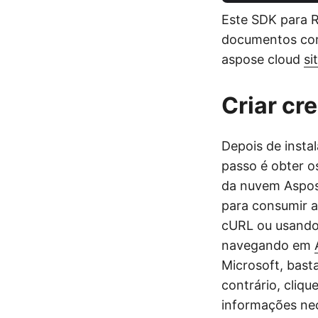
Este SDK para R
documentos com 
aspose cloud
si
Criar cr
Depois de insta
passo é obter o
da nuvem Aspos
para consumir a
cURL ou usando 
navegando em
Microsoft, bast
contrário, cliqu
informações nec