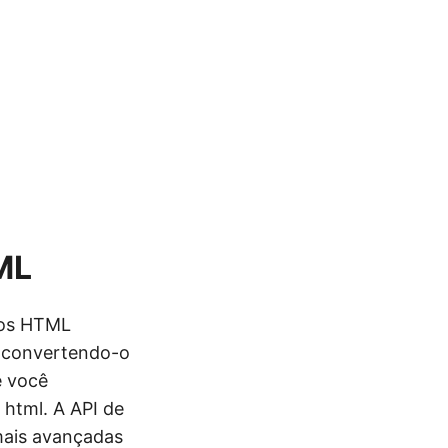
ML
vos HTML
L convertendo-o
e você
html. A API de
mais avançadas