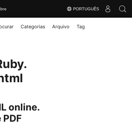
bre
PORTUGUÊS
ocurar
Categorias
Arquivo
Tag
Ruby.
html
L online.
e PDF