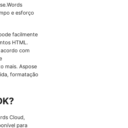
ose.Words
empo e esforço
pode facilmente
entos HTML.
e acordo com
e
o mais. Aspose
pida, formatação
DK?
rds Cloud,
ponível para