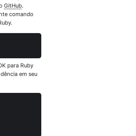
no
GitHub
.
uinte comando
Ruby.
SDK para Ruby
endência em seu