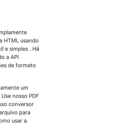
amplamente
ara HTML usando
l e simples . Há
o a API
ões de formato
idamente um
. Use nosso PDF
sso conversor
arquivo para
omo usar a