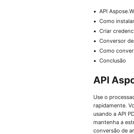
API Aspose.W
Como instala
Criar credenc
Conversor d
Como conver
Conclusão
API Asp
Use o processa
rapidamente. V
usando a API P
mantenha a est
conversão de a