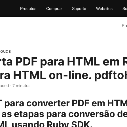
Produtos
Comprar
Suporte
Websites
So
Pr
louds
ta PDF para HTML em 
ra HTML on-line. pdfto
Saeed · 7 minutos
 para converter PDF em HTM
as etapas para conversão d
ML usando Ruby SDK.