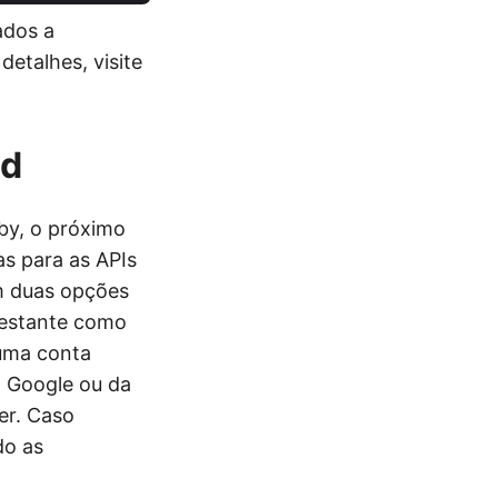
ados a
etalhes, visite
ud
by, o próximo
as para as APIs
m duas opções
restante como
 uma conta
o Google ou da
er. Caso
o as