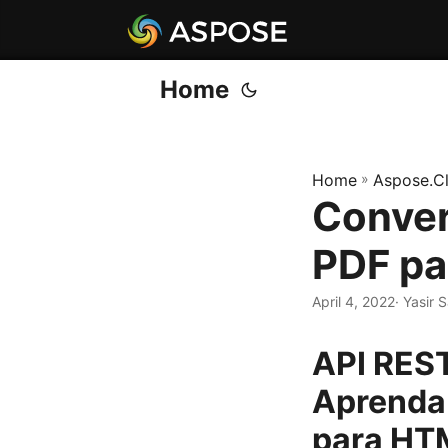
Home
Home
»
Aspose.C
Conver
PDF pa
April 4, 2022
· Yasir 
API REST
Aprenda 
para HT