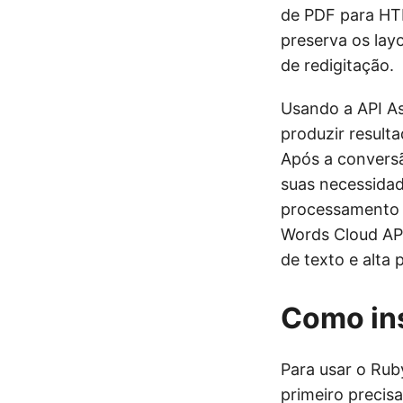
de PDF para HT
preserva os lay
de redigitação.
Usando a API A
produzir result
Após a conversã
suas necessidad
processamento 
Words Cloud API
de texto e alta
Como in
Para usar o Ru
primeiro precis