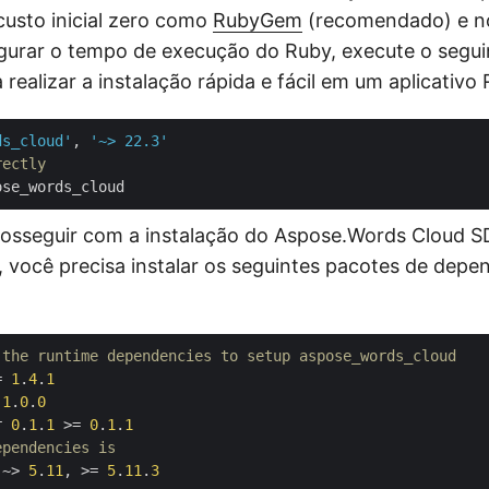
usto inicial zero como
RubyGem
(recomendado) e 
igurar o tempo de execução do Ruby, execute o seg
 realizar a instalação rápida e fácil em um aplicativo 
ds_cloud'
, 
'~> 22.3'
rectly
rosseguir com a instalação do Aspose.Words Cloud 
r, você precisa instalar os seguintes pacotes de dep
 the runtime dependencies to setup aspose_words_cloud
= 
1
.
4
.
1
 
1
.
0
.
0
r 
0
.
1
.
1
 >= 
0
.
1
.
1
ependencies is
 ~> 
5
.
11
, >= 
5
.
11
.
3