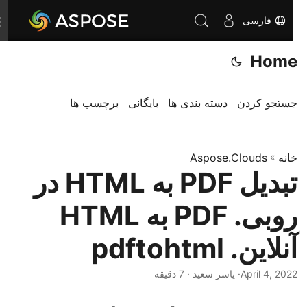
فارسی
T
o
Home
g
g
l
جستجو کردن
دسته بندی ها
بایگانی
برچسب ها
e
n
خانه
»
Aspose.Clouds
a
تبدیل PDF به HTML در
v
i
روبی. PDF به HTML
g
a
آنلاین. pdftohtml
t
i
April 4, 2022
· یاسر سعید · 7 دقیقه
o