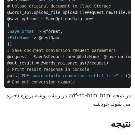
# Upload original document to Cloud Storage
@words_api.upload_file UploadFileRequest.new(File.n
@save_options = SaveOptionsData.new(

:SaveFormat
:FileName
 => @destName

# Save document conversion request parameters.
@request = SaveAsRequest.new(@fileName, @save_optio
# Print result response in console
puts(
"PDF successfully converted to html file"
# End pdf conversion example.
در نتیجه pdf-to-html.html در ریشه پوشه پروژه ذخیره
می شود. خودشه
نتیجه