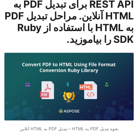
REST API برای تبدیل PDF به
n
HTML آنلاین. مراحل تبدیل PDF
به HTML با استفاده از Ruby
SDK را بیاموزید.
نحوه تبدیل PDF به HTML –
تبدیل
PDF به HTML
آنلاین