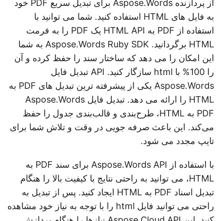
از پردازنده Aspose.Words برای تبدیل سریع PDF خود
به فایل های HTML استفاده کنید. شما می توانید با
استفاده از PDF به HTML API یک PDF را به فرمت
HTML برگردانید. Aspose.Words Ruby SDK به شما
این امکان را می دهد که ساختار سند را حفظ کرده و آن
را 100% با html سازگار کنید. API تبدیل فایل
Aspose.Words یکی از پیشرفته ترین تبدیل های PDF به
HTML را ارائه می دهد. تبدیل فایل Aspose.Words
PDF به HTML، طرح‌بندی و قالب‌بندی جدول را حفظ
می‌کند. این باعث صرفه جویی در وقت و تلاش شما برای
تایپ مجدد می شود.
با استفاده از Aspose.Words API برای سند PDF به
HTML، می توانید به راحتی نتایج با کیفیت بالا را هنگام
تبدیل اسناد PDF به HTML ایجاد کنید. پس از تبدیل به
راحتی می توانید فایل html را با توجه به نیاز خود مشاهده
کنید. این Aspose Cloud API نیازها را هنگام پردازش