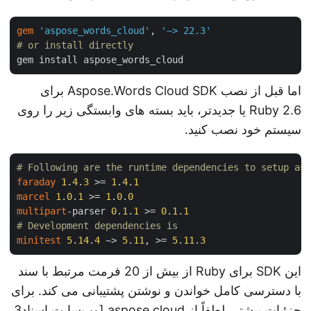
gem
'aspose_words_cloud'
, 
'~> 22.3'
# or install directly
اما قبل از نصب Aspose.Words Cloud SDK برای
Ruby 2.6 یا جدیدتر، باید بسته های وابستگی زیر را روی
سیستم خود نصب کنید.
# Following are the runtime dependencies to setup a
faraday
1
.
4
.
3
 >= 
1
.
4
.
1
marcel
1
.
0
.
1
 >= 
1
.
0
.
0
multipart
-parser 
0
.
1
.
1
 >= 
0
.
1
.
1
# Development dependencies is
minitest
5
.
14
.
4
 ~> 
5
.
11
, >= 
5
.
11
.
3
این SDK برای Ruby از بیش از 20 فرمت مرتبط با سند
با دسترسی کامل خواندن و نوشتن پشتیبانی می کند. برای
جزئیات بیشتر، لطفاً از aspose cloud [وب‌سایت اسناد
3