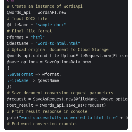
# Create an instance of WordsApi
# Input DOCX file
@fileName = 
"sample.docx"
# Final file format
@format = 
"html"
@destName = 
"word-to-html.html"
# Upload original document to Cloud Storage
@words_api.upload_file UploadFileRequest.new(File.new
@save_options = SaveOptionsData.new(

:SaveFormat
:FileName
 => @destName

# Save document conversion request parameters.
@request = SaveAsRequest.new(@fileName, @save_options
# Print result response in console
puts(
"word successfully converted to html file"
# End word conversion example.