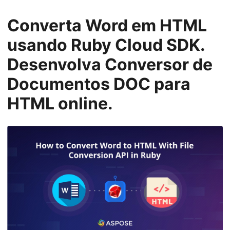
ã
o
Converta Word em HTML
usando Ruby Cloud SDK.
Desenvolva Conversor de
Documentos DOC para
HTML online.