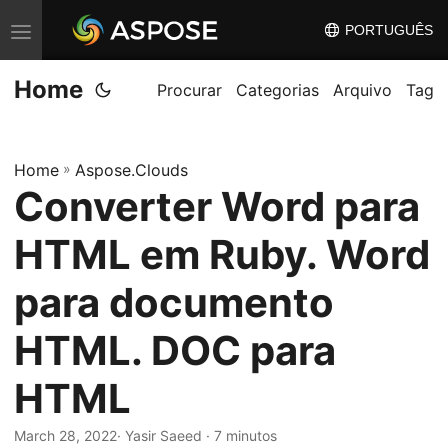
PORTUGUÊS
A
l
Home
t
Procurar
Categorias
Arquivo
Tag
e
r
Home
»
Aspose.Clouds
n
Converter Word para
a
r
HTML em Ruby. Word
n
a
para documento
v
HTML. DOC para
e
g
HTML
a
ç
March 28, 2022
· Yasir Saeed · 7 minutos