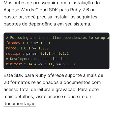
Mas antes de prosseguir com a instalação do
Aspose.Words Cloud SDK para Ruby 2.6 ou
posterior, você precisa instalar os seguintes
pacotes de dependência em seu sistema.
# Following are the runtime dependencies to setup asp
faraday
1
.
4
.
3
 >= 
1
.
4
.
1
marcel
1
.
0
.
1
 >= 
1
.
0
.
0
multipart
-parser 
0
.
1
.
1
 >= 
0
.
1
.
1
# Development dependencies is
minitest
5
.
14
.
4
 ~> 
5
.
11
, >= 
5
.
11
.
3
Este SDK para Ruby oferece suporte a mais de
20 formatos relacionados a documentos com
acesso total de leitura e gravação. Para obter
mais detalhes, visite aspose cloud
site de
documentação
.