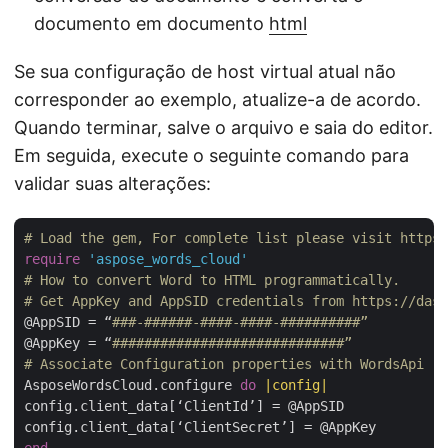
documento em documento
html
Se sua configuração de host virtual atual não
corresponder ao exemplo, atualize-a de acordo.
Quando terminar, salve o arquivo e saia do editor.
Em seguida, execute o seguinte comando para
validar suas alterações:
# Load the gem, For complete list please visit https:
require
'aspose_words_cloud'
# How to convert Word to HTML programmatically.
# Get AppKey and AppSID credentials from https://dash
@AppSID = “
###-######-####-####-##########”
@AppKey = “
#############################”
# Associate Configuration properties with WordsApi
AsposeWordsCloud.configure 
do
|config|
config.client_data[‘ClientId’] = @AppSID

end