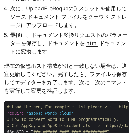
次に、UploadFileRequest() メソッドを使用して
ソース ドキュメント ファイルをクラウド ストレ
ージにアップロードします。
最後に、ドキュメント変換リクエストのパラメー
ターを保存し、ドキュメントを
html
ドキュメン
トに変換します。
現在の仮想ホスト構成が例と一致しない場合は、適
宜更新してください。完了したら、ファイルを保存
してエディターを終了します。次に、次のコマンド
を実行して変更を検証します。
# Load the gem, For complete list please visit https:
require
'aspose_words_cloud'
# How to convert Word to HTML programmatically.
# Get AppKey and AppSID credentials from https://dash
@AppSID = “
###-######-####-####-##########”