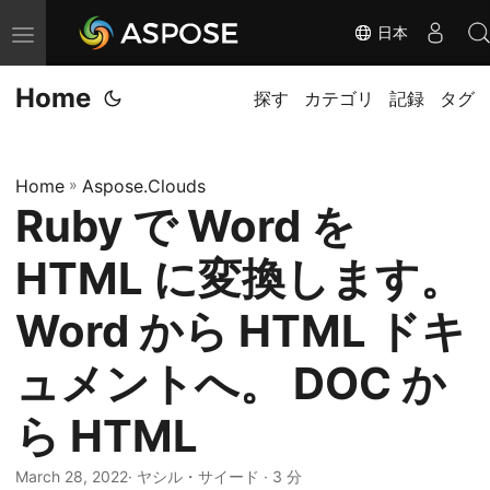
日本
ナ
ビ
Home
ゲ
探す
カテゴリ
記録
タグ
ー
シ
Home
»
Aspose.Clouds
ョ
Ruby で Word を
ン
の
HTML に変換します。
切
り
Word から HTML ドキ
替
ュメントへ。 DOC か
え
ら HTML
March 28, 2022
· ヤシル・サイード · 3 分