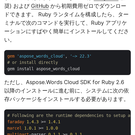
奨) および
GitHub
から初期費用ゼロでダウンロー
ドできます。 Ruby ランタイムを構成したら、ター
ミナルで次のコマンドを実行して、Ruby アプリケ
ーションにすばやく簡単にインストールしてくださ
い。
gem
'aspose_words_cloud'
, 
'~> 22.3'
# or install directly
ただし、Aspose.Words Cloud SDK for Ruby 2.6
以降のインストールに進む前に、システムに次の依
存パッケージをインストールする必要があります。
# Following are the runtime dependencies to setup asp
faraday
1
.
4
.
3
 >= 
1
.
4
.
1
marcel
1
.
0
.
1
 >= 
1
.
0
.
0
multipart
-parser 
0
.
1
.
1
 >= 
0
.
1
.
1