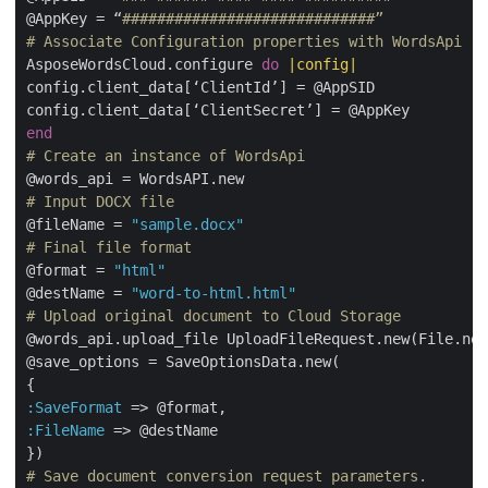
@AppKey = “
#############################”
# Associate Configuration properties with WordsApi
AsposeWordsCloud.configure 
do
|config|
config.client_data[‘ClientId’] = @AppSID

end
# Create an instance of WordsApi
# Input DOCX file
@fileName = 
"sample.docx"
# Final file format
@format = 
"html"
@destName = 
"word-to-html.html"
# Upload original document to Cloud Storage
@words_api.upload_file UploadFileRequest.new(File.new
@save_options = SaveOptionsData.new(

:SaveFormat
:FileName
 => @destName

# Save document conversion request parameters.