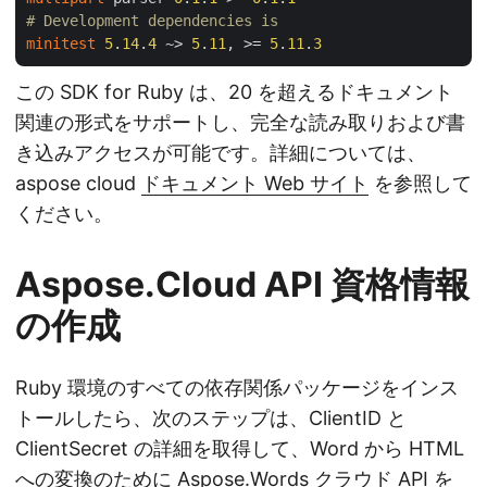
# Development dependencies is
minitest
5
.
14
.
4
 ~> 
5
.
11
, >= 
5
.
11
.
3
この SDK for Ruby は、20 を超えるドキュメント
関連の形式をサポートし、完全な読み取りおよび書
き込みアクセスが可能です。詳細については、
aspose cloud
ドキュメント Web サイト
を参照して
ください。
Aspose.Cloud API 資格情報
の作成
Ruby 環境のすべての依存関係パッケージをインス
トールしたら、次のステップは、ClientID と
ClientSecret の詳細を取得して、Word から HTML
への変換のために Aspose.Words クラウド API を