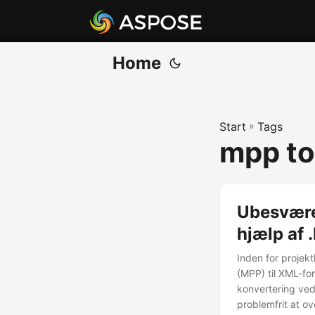
Home
Start
»
Tags
mpp to
Ubesvære
hjælp af
Inden for projekt
(MPP) til XML-fo
konvertering ved
problemfrit at o