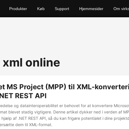
Produkter
Køb
Support
Hjemmesider
Om virk
 xml online
t MS Project (MPP) til XML-konverter
 .NET REST API
ledelse og datainteroperabilitet er behovet for at konvertere Microsoft
rmat blevet stadig vigtigere. Denne artikel dykker ned i verden af MP
 hjælp af .NET REST API, så du kan frigøre potentialet i dine projekt
versætte dem til XML-format.