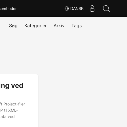
somheden
DANSK
Søg
Kategorier
Arkiv
Tags
ing ved
 Project-filer
P til XML-
data ved