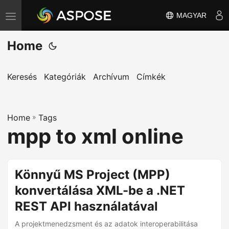
MAGYAR
T
o
Home
g
g
l
Keresés
Kategóriák
Archívum
Címkék
e
n
Home
a
»
Tags
mpp to xml online
v
i
g
Könnyű MS Project (MPP)
a
konvertálása XML-be a .NET
t
i
REST API használatával
o
A projektmenedzsment és az adatok interoperabilitása