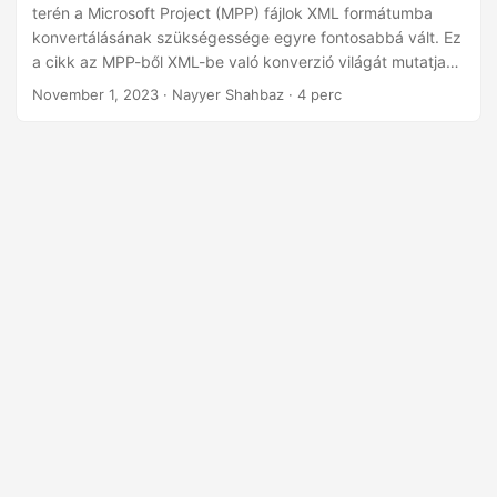
n
terén a Microsoft Project (MPP) fájlok XML formátumba
konvertálásának szükségessége egyre fontosabbá vált. Ez
a cikk az MPP-ből XML-be való konverzió világát mutatja
be a .NET REST API használatával, amely lehetővé teszi a
November 1, 2023
· Nayyer Shahbaz · 4 perc
projektadatokban rejlő lehetőségek kiaknázását azáltal,
hogy zökkenőmentesen lefordítja azokat XML formátumba.