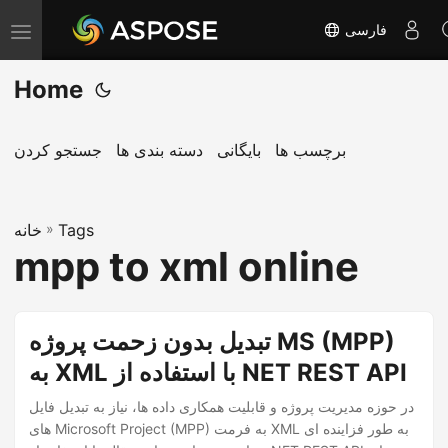
فارسی
T
o
Home
g
g
l
برچسب ها
بایگانی
دسته بندی ها
جستجو کردن
e
n
Tags
»
a
خانه
mpp to xml online
v
i
g
تبدیل بدون زحمت پروژه MS (MPP)
a
به XML با استفاده از NET REST API
t
i
در حوزه مدیریت پروژه و قابلیت همکاری داده ها، نیاز به تبدیل فایل
o
های Microsoft Project (MPP) به فرمت XML به طور فزاینده ای