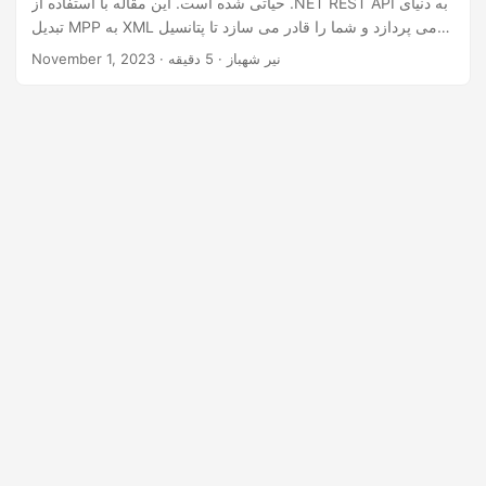
حیاتی شده است. این مقاله با استفاده از .NET REST API به دنیای
n
تبدیل MPP به XML می پردازد و شما را قادر می سازد تا پتانسیل
داده های پروژه خود را با ترجمه یکپارچه به فرمت XML باز کنید.
· نیر شهباز · 5 دقیقه
November 1, 2023