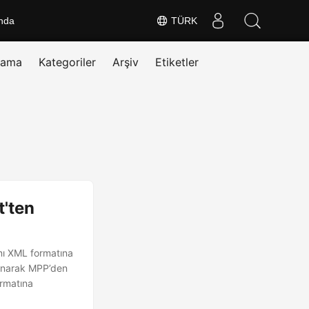
nda
TÜRK
rama
Kategoriler
Arşiv
Etiketler
t'ten
rını XML formatına
lanarak MPP’den
ormatına