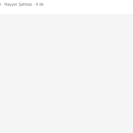
3
· Nayyer Şahbaz · 4 dk