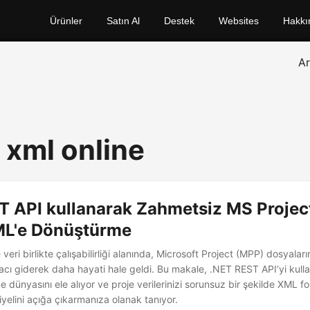
Ürünler
Satın Al
Destek
Websites
Hakkı
A
 xml online
T API kullanarak Zahmetsiz MS Projec
L'e Dönüştürme
 veri birlikte çalışabilirliği alanında, Microsoft Project (MPP) dosyala
acı giderek daha hayati hale geldi. Bu makale, .NET REST API’yi kul
dünyasını ele alıyor ve proje verilerinizi sorunsuz bir şekilde XML f
yelini açığa çıkarmanıza olanak tanıyor.