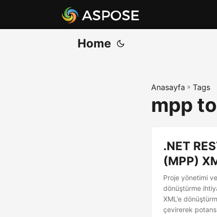
Home
Anasayfa
»
Tags
mpp to
.NET RES
(MPP) XM
Proje yönetimi ve
dönüştürme ihtiy
XML’e dönüştürme 
çevirerek potansi