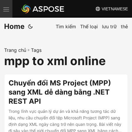
VIETNAMESE
C
h
Home
u
Tìm kiếm
Thể loại
lưu trữ
thẻ
y
ể
Trang chủ
»
Tags
n
mpp to xml online
đ
ổ
i
Chuyển đổi MS Project (MPP)
đ
sang XML dễ dàng bằng .NET
i
REST API
ề
u
Trong lĩnh vực quản lý dự án và khả năng tương tác dữ
h
liệu, nhu cầu chuyển đổi tệp Microsoft Project (MPP) sang
định dạng XML ngày càng trở nên quan trọng. Bài viết này
ư
đi sâu vào thế giới chuyển đổi MPP sang XML bằng cách