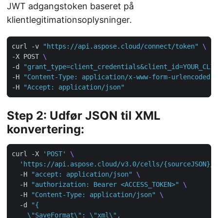
JWT adgangstoken baseret på
klientlegitimationsoplysninger.
curl -v 
"https://api.aspose.cloud/connect/token"
-X POST 
-d 
"grant_type=client_credentials&client_id=YOUR_CLIE
-H 
"Content-Type: application/x-www-form-urlencoded"
-H 
"Accept: application/json"
Step 2: Udfør JSON til XML
konvertering:
curl -X 
'POST'
'https://api.aspose.cloud/v3.0/cells/{sourceJSON}/S
  -H 
"accept: application/json"
  -H 
"authorization: Bearer <ACCESS_TOKEN>"
  -H 
"Content-Type: application/json"
  -d 