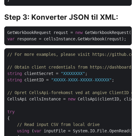
Step 3: Konverter JSON til XML:
GetWorkbookRequest requst = 
new
 GetWorkbookRequest(
"s
var
// For more examples, please visit https://github.com
// Obtain client credentials from https://dashboard.a
string
 clientSecret = 
"XXXXXXXX"
string
 clientID = 
"XXXXX-XXXX-XXXXX-XXXXXX"
;

// Opret CellsApi-forekomst ved at angive ClientID og
CellsApi cellsInstance = 
new
 CellsApi(clientID, clien
try
{

// Read input CSV from local drive
using
 (
var
 inputFile = System.IO.File.OpenRead(in