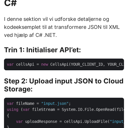
C#
I denne sektion vil vi udforske detaljerne og
kodeeksemplet til at transformere JSON til XML
ved hjælp af C# .NET.
Trin 1: Initialiser API’et:
var
 cellsApi = 
new
Step 2: Upload input JSON to Cloud
Storage:
var
 fileName = 
"input.json"
using
 (
var
var
 uploadResponse = cellsApi.UploadFile(
"input/"