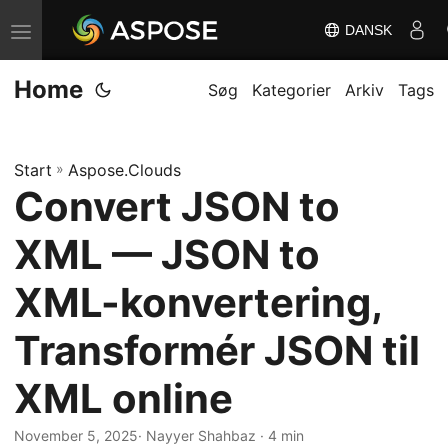
DANSK
S
k
Home
i
Søg
Kategorier
Arkiv
Tags
f
t
Start
»
Aspose.Clouds
n
Convert JSON to
a
v
XML — JSON to
i
g
XML-konvertering,
a
Transformér JSON til
t
i
XML online
o
n
November 5, 2025
· Nayyer Shahbaz · 4 min