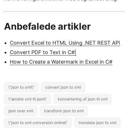
Anbefalede artikler
Convert Excel to HTML Using .NET REST API
Convert PDF to Text in C#|
How to Create a Watermark in Excel in C#
\"json to xml\"
convert json to xml
\"ændre xml til json\"
konvertering af json til xml
json over xml
transform json to xml
\"json to xml conversion online\"
translate json to xml