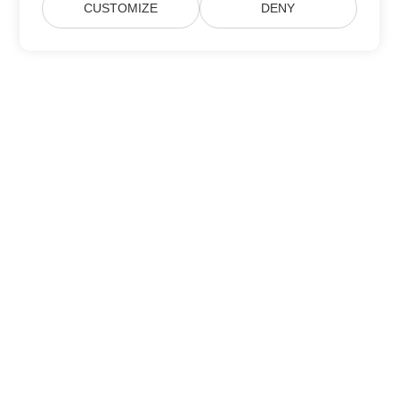
CUSTOMIZE
DENY
Hjem
Produkter
Nye Udgivelser
Prisfastsættelse
Dokumenter
Gratis Support