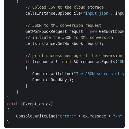
    {

// upload CSV to the cloud storage
        cellsInstance.UploadFile(
"input.json"
, inputF
// JSON to XML conversion request
        GetWorkbookRequest requst = 
new
 GetWorkbookRe
// initiate the JSON to XML conversion
        cellsInstance.GetWorkbook(requst);

// print success message if the conversion is
if
 (response != 
null
 && response.Equals(
"OK"
)
        {

           Console.WriteLine(
"The JSON successfully e
           Console.ReadKey();

        }

    }

catch
 (Exception ex)

{

    Console.WriteLine(
"error:"
 + ex.Message + 
"\n"
 + 