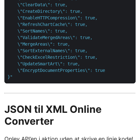
}"
JSON til XML Online
Converter
Oplev API’en i aktion uden at skrive en linje kode!