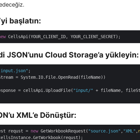
fedeceğiz.
yi başlatın:
new
di JSON’unu Cloud Storage’a yükleyin:
"input.json"
esponse = cellsApi.UploadFile(
"input/"
ON’u XML’e Dönüştür:
est requst = 
new
 GetWorkbookRequest(
"source.json"
,
"XML"
,