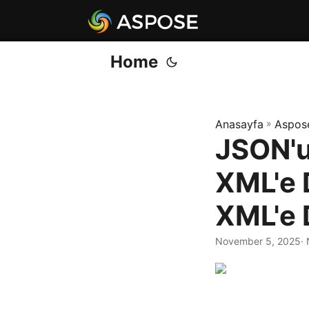
Home
Anasayfa
»
Aspos
JSON'u
XML'e 
XML'e 
November 5, 2025
·