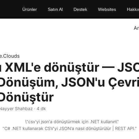
Ürünler
Satın Al
Destek
Websites
Hakkı
A
e.Clouds
 XML'e dönüştür — JS
Dönüşüm, JSON'u Çevri
Dönüştür
 Nayyer Shahbaz · 4 dk
"C# .NET kullanarak CSV’yi JSON’a nasıl dönüştürülür | REST API."