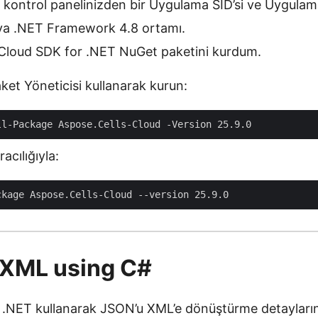
kontrol panelinizden bir Uygulama SID’si ve Uygulam
ya .NET Framework 4.8 ortamı.
 Cloud SDK for .NET NuGet paketini kurdum.
ket Yöneticisi kullanarak kurun:
acılığıyla:
 XML using C#
.NET kullanarak JSON’u XML’e dönüştürme detayların