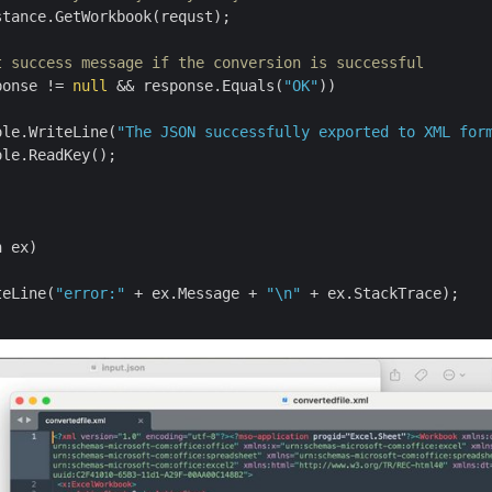
tance.GetWorkbook(requst);

t success message if the conversion is successful
ponse != 
null
 && response.Equals(
"OK"
))

ole.WriteLine(
"The JSON successfully exported to XML for
le.ReadKey();

 ex)

teLine(
"error:"
 + ex.Message + 
"\n"
 + ex.StackTrace);
