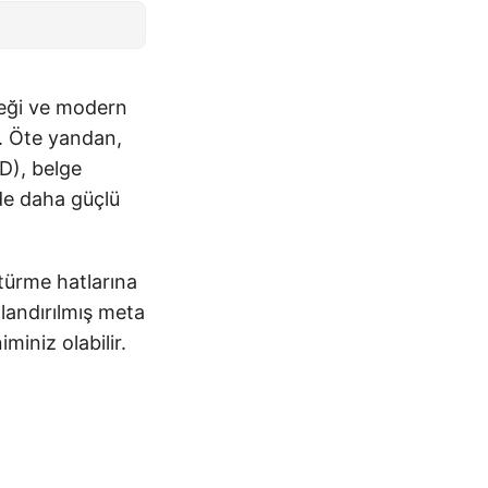
steği ve modern
r. Öte yandan,
SD), belge
de daha güçlü
türme hatlarına
landırılmış meta
iniz olabilir.