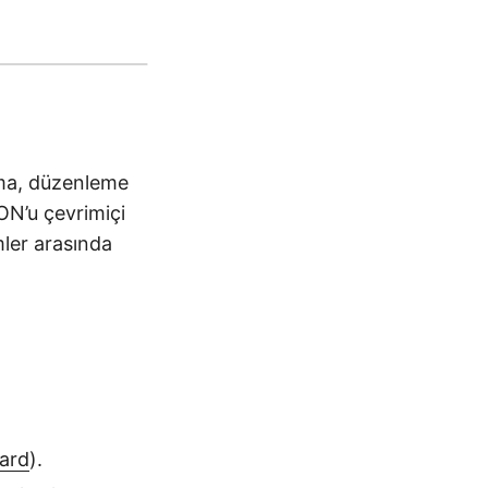
rma, düzenleme
ON’u çevrimiçi
mler arasında
ard
).