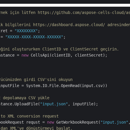
rnek için lütfen https://github.com/aspose-cells-cloud/a
ik bilgilerini https://dashboard.aspose.cloud/ adresinde
cret = 
"XXXXXXXX"
 = 
"XXXXX-XXXX-XXXXX-XXXXXX"
;

eğini oluştururken ClientID ve ClientSecret geçirin.
nstance = 
new
 CellsApi(clientID, clientSecret);

rücünüzden girdi CSV'sini okuyun
inputFile = System.IO.File.OpenRead(input.csv))

t depolamaya CSV yükle
stance.UploadFile(
"input.json"
, inputFile);

 to XML conversion request
bookRequest requst = 
new
 GetWorkbookRequest(
"input.json"
'dan XML'ye dönüştürmeyi başlat.