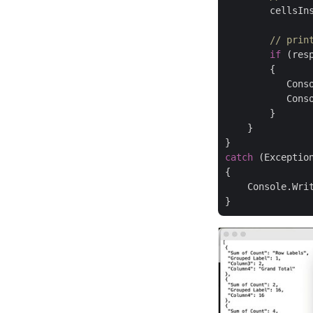
        cellsIns
// prin
if
 (res
        {

           Cons
           Conso
        }

    }

catch
 (Exception
{

    Console.Wri