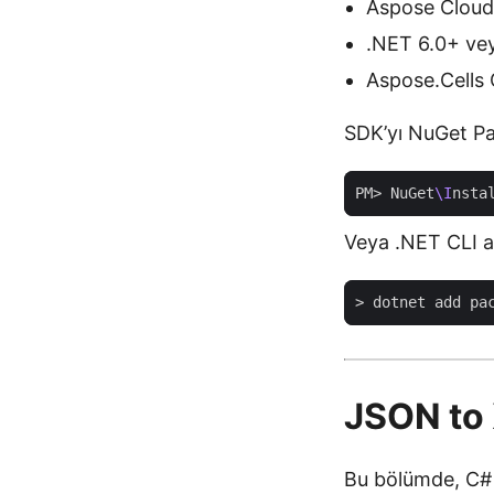
Aspose Cloud 
.NET 6.0+ ve
Aspose.Cells
SDK’yı NuGet Pa
PM> NuGet
\I
Veya .NET CLI ar
JSON to
Bu bölümde, C# 