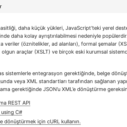
r
asitliği, daha küçük yükleri, JavaScript’teki yerel de
inde daha kolay ayrıştırılabilmesi nedeniyle popülerdi
 veriler (öznitelikler, ad alanları), formal şemalar (X
n olgun araçlar (XSLT) ve birçok eski kurumsal sistem
as sistemlerle entegrasyon gerektiğinde, belge dönüş
ğunda veya XML standartları tarafından sağlanan yapı
ulama gerektiğinde JSON’u XML’e dönüştürme gereksinim
rma REST API
 using C#
 dönüştürmek için cURL kullanın.