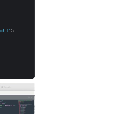
mat !"
);
