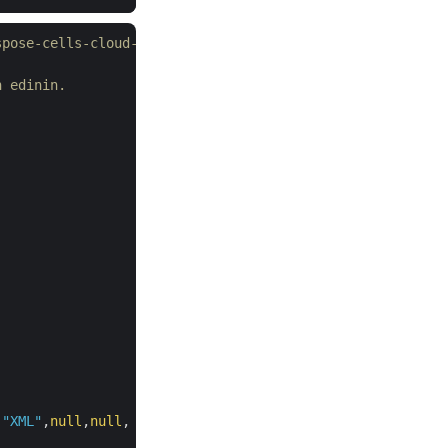
spose-cells-cloud-dotnet adresini ziyaret edin.
n edinin.
,
"XML"
,
null
,
null
, outPath:
"myResultant.xml"
);
