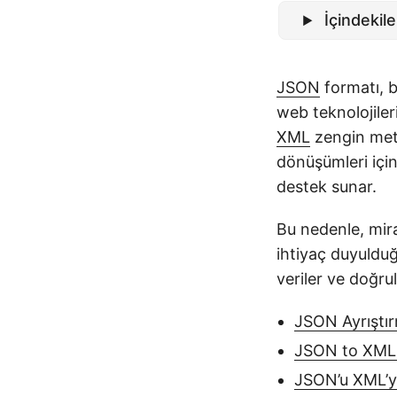
İçindekile
JSON
formatı, b
web teknolojiler
XML
zengin meta
dönüşümleri içi
destek sunar.
Bu nedenle, mir
ihtiyaç duyuldu
veriler ve doğr
JSON Ayrıştı
JSON to XML
JSON’u XML’ye