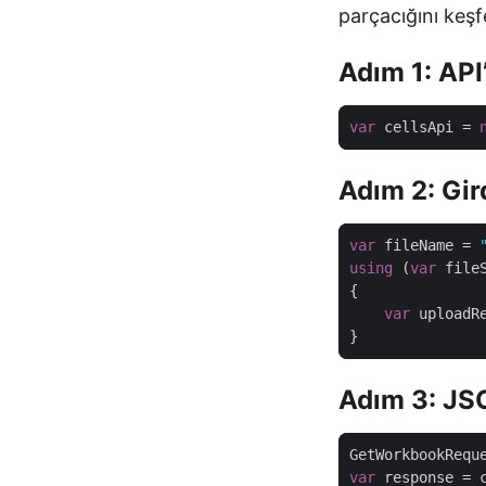
parçacığını keş
Adım 1: API’
var
 cellsApi = 
Adım 2: Gir
var
 fileName = 
using
 (
var
var
 uploadR
Adım 3: JS
GetWorkbookRequ
var