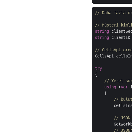
// Daha fazla ö
// Müşteri kiml
string
 clientSe
string
 clientID
// CellsApi örn
CellsApi cellsI
try
{

// Yerel sü
using
 (
var
 
    {

// bulu
        cellsIn
// JSON
        GetWork
// JSON