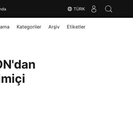
nda
TÜRK
rama
Kategoriler
Arşiv
Etiketler
ON'dan
miçi