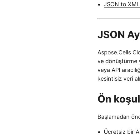
JSON to XML 
JSON Ay
Aspose.Cells Cl
ve dönüştürme y
veya API aracılı
kesintisiz veri al
Ön koşul
Başlamadan önce
Ücretsiz bir 