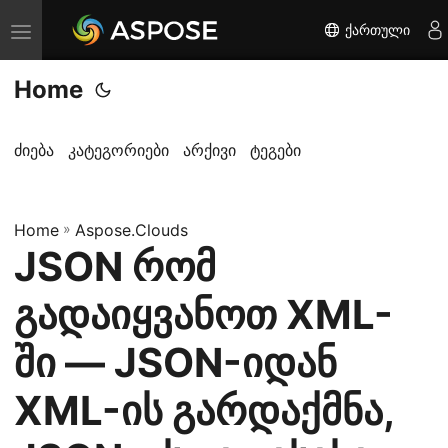
ქართული
T
o
Home
g
g
l
ძიება
კატეგორიები
არქივი
ტეგები
e
n
Home
a
»
Aspose.Clouds
JSON რომ
v
i
გადაიყვანოთ XML-
g
a
ში — JSON-იდან
t
XML-ის გარდაქმნა,
i
o