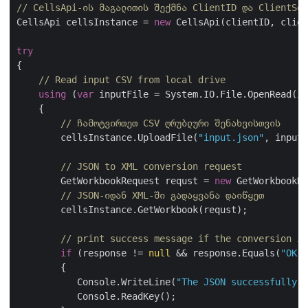
// CellsApi-ის მაგალითის შექმნა ClientID და ClientSec
CellsApi cellsInstance = 
new
 CellsApi(clientID, clien
try
{

// Read input CSV from local drive
using
 (
var
 inputFile = System.IO.File.OpenRead(in
    {

// ჩამოტვირთეთ CSV ღრუბლური შენახვისთვის
        cellsInstance.UploadFile(
"input.json"
, inputF
// JSON to XML conversion request
        GetWorkbookRequest requst = 
new
 GetWorkbookRe
// JSON-იდან XML-ში გადაყვანა დაიწყეთ
        cellsInstance.GetWorkbook(requst);

// print success message if the conversion is
if
 (response != 
null
 && response.Equals(
"OK"
)
        {

           Console.WriteLine(
"The JSON successfully e
           Console.ReadKey();
