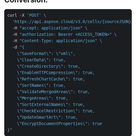
curl -X 
'POST'
'https://api.aspose.cloud/v3.0/cells/{sourceJSON}/S
  -H 
"accept: application/json"
  -H 
"authorization: Bearer <ACCESS_TOKEN>"
  -H 
"Content-Type: application/json"
  -d 
}"