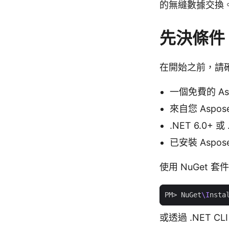
的無縫數據交換
先決條件
在開始之前，請
一個免費的 Asp
來自您 Aspose
.NET 6.0+ 或
已安裝 Aspose.
使用 NuGet 套
PM> NuGet
\I
或透過 .NET CL