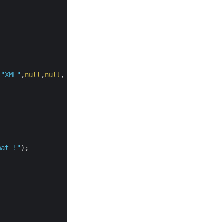
,
"XML"
,
null
,
null
, outPath:
"myResultant.xml"
);

mat !"
);
