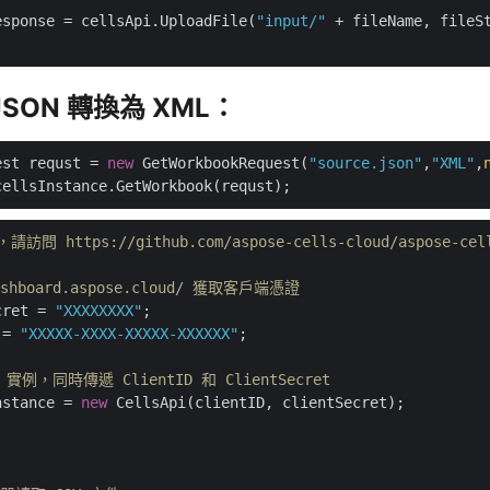
esponse = cellsApi.UploadFile(
"input/"
JSON 轉換為 XML：
est requst = 
new
 GetWorkbookRequest(
"source.json"
,
"XML"
,
 https://github.com/aspose-cells-cloud/aspose-cell
dashboard.aspose.cloud/ 獲取客戶端憑證
cret = 
"XXXXXXXX"
 = 
"XXXXX-XXXX-XXXXX-XXXXXX"
;

i 實例，同時傳遞 ClientID 和 ClientSecret
nstance = 
new
 CellsApi(clientID, clientSecret);
