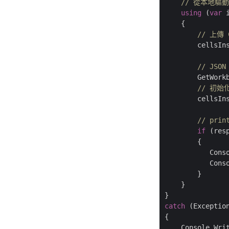
// 從本地驅動
using
 (
var
 
    {

// 上傳
        cellsIn
// JSON
        GetWork
// 初始化
        cellsIns
// prin
if
 (res
        {

           Cons
           Conso
        }

    }

catch
 (Exception
{

    Console.Wri