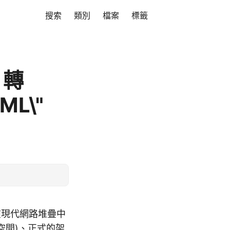
搜索
類別
檔案
標籤
 轉
ML\"
及在現代網路堆疊中
空間)、正式的架