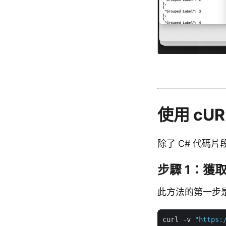
使用 cUR
除了 C# 代碼片
步驟 1：獲
此方法的第一步是
curl -v 
"https: