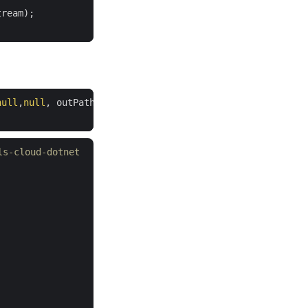
null
,
null
, outPath:
"myResultant.xml"
s-cloud-dotnet