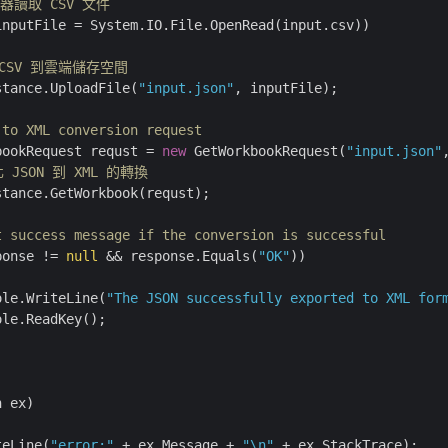
器讀取 CSV 文件
inputFile = System.IO.File.OpenRead(input.csv))

 CSV 到雲端儲存空間
stance.UploadFile(
"input.json"
, inputFile);

 to XML conversion request
bookRequest requst = 
new
 GetWorkbookRequest(
"input.json"
 JSON 到 XML 的轉換
tance.GetWorkbook(requst);

t success message if the conversion is successful
ponse != 
null
 && response.Equals(
"OK"
))

ole.WriteLine(
"The JSON successfully exported to XML for
le.ReadKey();

 ex)

teLine(
"error:"
 + ex.Message + 
"\n"
 + ex.StackTrace);
