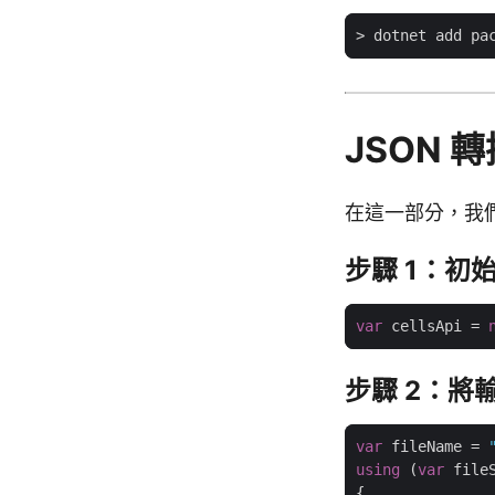
JSON 轉
在這一部分，我們將
步驟 1：初始
var
 cellsApi = 
步驟 2：將
var
 fileName = 
using
 (
var