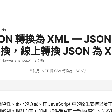
uds
SON 轉換為 XML — JSON
轉換，線上轉換 JSON 為 X
 \"Nayyer Shahbaz\" · 3 分鐘
單性、更小的負載、在 JavaScript 中的原生支持以
到歡迎。相對而言，
XML
提供豐富的元數據(屬性、命名