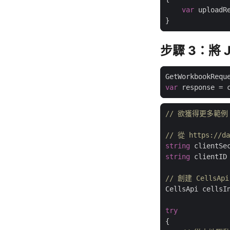
var
 uploadR
步驟 3：將 
GetWorkbookRequ
var
// 欲獲得更多範例，請訪問
// 從 https://
string
 clientSe
string
 clientID
// 創建 CellsAp
CellsApi cellsI
try
{
