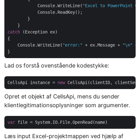
            Console.WriteLine(
"Excel to PowerPoint Co
            Console.ReadKey();

        }

catch
 (Exception ex)

{

    Console.WriteLine(
"error:"
 + ex.Message + 
"\n"
 + 
Lad os forstå ovenstående kodestykke:
CellsApi instance = 
new
Opret et objekt af CellsApi, mens du sender
klientlegitimationsoplysninger som argumenter.
var
Læs input Excel-projektmappen ved hjælp af