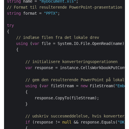
string
 name = 
"myDocument.xls"
// Format til resulterende PowerPoint-præsentation
string
 format = 
"PPTX"
;

try
{

// indlæse filen fra det lokale drev
using
 (
var
 file = System.IO.File.OpenRead(name))

    {

// initialisere konverteringsoperationen
var
 response = instance.CellsWorkbookPutConve
// gem den resulterende PowerPoint på lokalt 
using
 (
var
 fileStream = 
new
 FileStream(
"Embed
        {

            response.CopyTo(fileStream);

        }

// udskriv succesmeddelelse, hvis konverterin
if
 (response != 
null
 && response.Equals(
"OK"
)
        {
