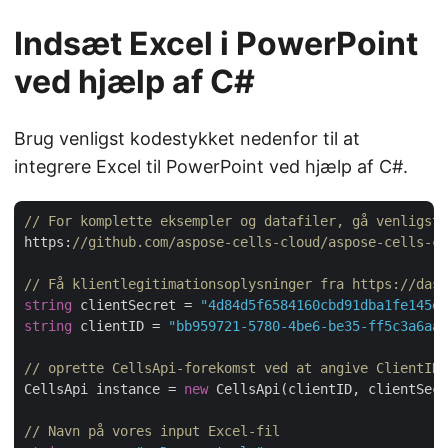
Indsæt Excel i PowerPoint
ved hjælp af C#
Brug venligst kodestykket nedenfor til at
integrere Excel til PowerPoint ved hjælp af C#.
// For komplette eksempler og datafiler, gå venligst 
https:
//github.com/aspose-cells-cloud/aspose-cells-cl
// Få klientlegitimationsoplysninger fra https://dash
string
 clientSecret = 
"4d84d5f6584160cbd91dba1fe145db
string
 clientID = 
"bb959721-5780-4be6-be35-ff5c3a6aa4
// oprette CellsApi-forekomst ved at angive ClientID 
CellsApi instance = 
new
 CellsApi(clientID, clientSecr
// Navn på vores input Excel-fil