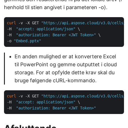
henhold til stien angivet i parameteren -o).
curl
 -v -X GET 
"https://api.aspose.cloud/v3.0/cells/m
-H  
"accept: application/json"
 \

-H  
"authorization: Bearer <JWT Token>"
 \

-o 
"Embed.pptx"
En anden mulighed er at konvertere Excel
til PowerPoint og gemme outputtet i cloud
storage. For at opfylde dette krav skal du
bruge følgende cURL-kommando.
curl
 -v -X GET 
"https://api.aspose.cloud/v3.0/cells/m
-H  
"accept: application/json"
 \

-H  
"authorization: Bearer <JWT Token>"