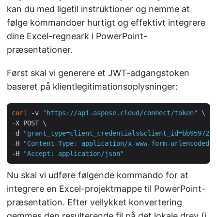
kan du med ligetil instruktioner og nemme at
følge kommandoer hurtigt og effektivt integrere
dine Excel-regneark i PowerPoint-
præsentationer.
Først skal vi generere et JWT-adgangstoken
baseret på klientlegitimationsoplysninger:
curl
 -v 
"https://api.aspose.cloud/connect/token"
 \

-X POST \

-d 
"grant_type=client_credentials&client_id=bb959721-
-H 
"Content-Type: application/x-www-form-urlencoded"
 
-H 
"Accept: application/json"
Nu skal vi udføre følgende kommando for at
integrere en Excel-projektmappe til PowerPoint-
præsentation. Efter vellykket konvertering
gemmes den resulterende fil på det lokale drev (i