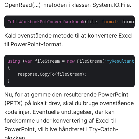
OpenRead(…)-metoden i klassen System.IO.File.
CellsWorkbookPutConvertWorkbook
(file, 
format
: format,
Kald ovenstående metode til at konvertere Excel
til PowerPoint-format.
using
 (
var
 fileStream = 
new
 FileStream(
"myResultant.d
{

    response.CopyTo(fileStream);

Nu, for at gemme den resulterende PowerPoint
(PPTX) på lokalt drev, skal du bruge ovenstående
kodelinjer. Eventuelle undtagelser, der kan
forekomme under konvertering af Excel til
PowerPoint, vil blive håndteret i Try-Catch-
blokken.