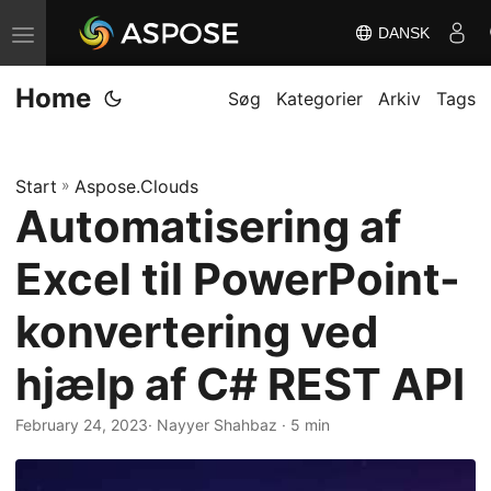
DANSK
S
k
Home
i
Søg
Kategorier
Arkiv
Tags
f
t
Start
»
Aspose.Clouds
n
Automatisering af
a
v
Excel til PowerPoint-
i
g
konvertering ved
a
hjælp af C# REST API
t
i
February 24, 2023
· Nayyer Shahbaz · 5 min
o
n