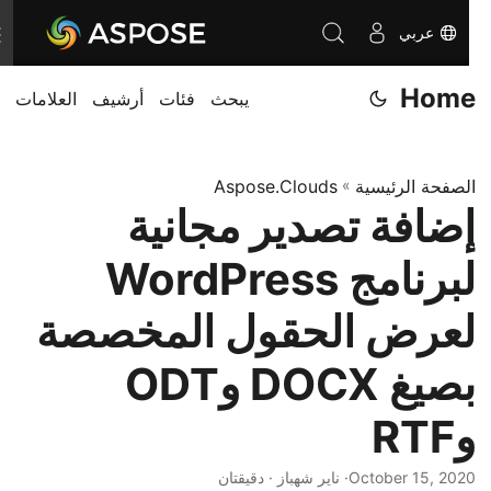
عربي
T
o
Home
يبحث
فئات
أرشيف
العلامات
g
g
l
الصفحة الرئيسية
»
Aspose.Clouds
e
إضافة تصدير مجانية
n
a
لبرنامج WordPress
v
i
لعرض الحقول المخصصة
g
بصيغ DOCX وODT
a
t
وRTF
i
o
October 15, 2020
· ناير شهباز · دقيقتان