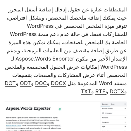
المقتطفات عبارة عن حقول إدخال إضافية أسفل المحرر
حيث يمكنك إضافة ملخصك المخصص، وبشكل افتراضي،
تتوفر ميزة الملخص المخصص في WordPress
للمشاركات فقط. في حالة عدم دعم سمة WordPress
الخاصة بك للملخص للصفحات، يمكنك تمكين هذه الميزة
عن طريق إضافة مقتطف من التعليمات البرمجية، ويدعم
الإصدار الأخير من مكون Aspose.Words Exporter لـ
WordPress إمكانيات عرض الحقول المخصصة والملخص
المخصص أثناء عرض المشاركات والصفحات بتنسيقات
مستند Word المدعومة مثل
DOCX
و
DOC
و
ODT
و
DOT
و
DOTX
و
RTF
و
TXT
.