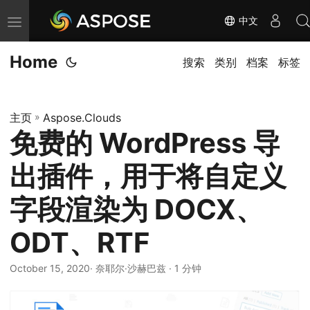
中文
切
换
Home
导
搜索
类别
档案
标签
航
主页
»
Aspose.Clouds
免费的 WordPress 导
出插件，用于将自定义
字段渲染为 DOCX、
ODT、RTF
October 15, 2020
· 奈耶尔·沙赫巴兹 · 1 分钟