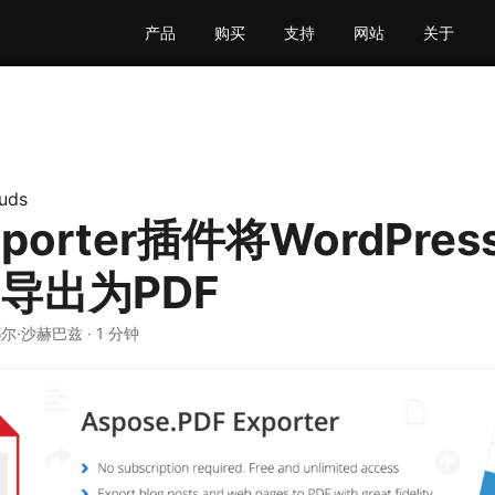
产品
购买
支持
网站
关于
uds
porter插件将WordPres
ts导出为PDF
耶尔·沙赫巴兹 · 1 分钟