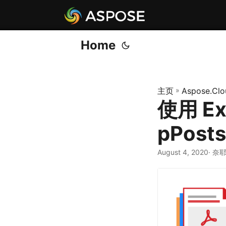
Home
主页
»
Aspose.Clo
使用 Ex
pPos
August 4, 2020
· 奈