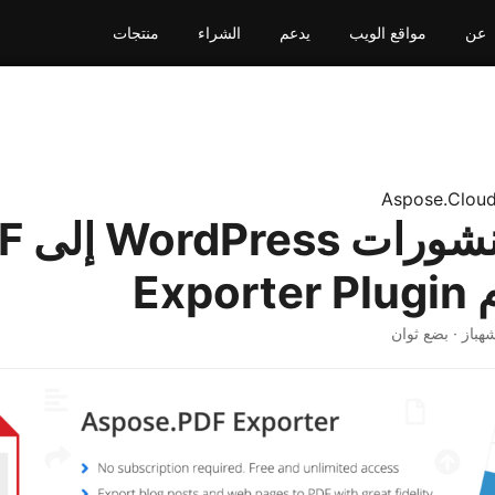
عن
مواقع الويب
يدعم
الشراء
منتجات
Aspose.Clou
تصدير منش
Exp
شهباز · بضع ثوان