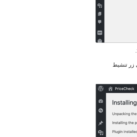
 زر تنشيط