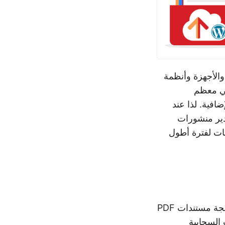
الأجهزة وأنظمة
Adobe Acrobat Reade وكذلك في معظم
ات/المكونات الإضافية. لذا عند
فكير في خيار تصدير منشورات
لمعلومات لفترة أطول
هي واجهة برمجة التطبيقات السحابية الشهيرة لإنشاء ومعالجة مستندات PDF
السحابية