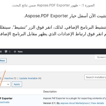
الصورة 1: - ظهور Aspose.PDF Exporter ضمن نتائج البحث.
ن أسفل خيار Aspose.PDF Exporter.
تنشيط البرنامج الإضافي. لذلك، انقر فوق الزر “تنشيط”. سينق