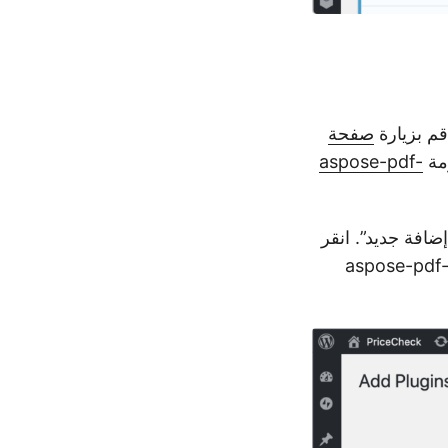
صفحة
aspose-pdf-
ة WordPress، انقر فوق الزر “إضافة جديد”. انقر
لآن فوق الزر “تحميل المكونات الإضافية” وقم بتوفير المسار إلى موقع الأرشيف aspose-pdf-