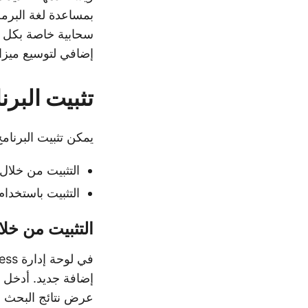
بمساعدة لغة البرم
إضافي لتوسيع ميزات Aspose.PDF Cloud إلى منصة ss
تثبيت البرن
يمكن تثبيت البرنام
التثبيت من خلال arketplace
التثبيت باستخدام ح
التثبيت من خلال etplace
عرض نتائج البحث 