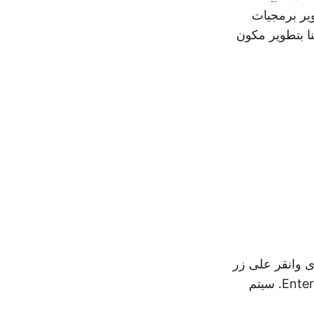
وير برمجيات
لبية متطلبات مستخدمي WordPress، فقد قمنا بتطوير مكون
 اليسرى وانقر على زر
إضافة جديد. أدخل Aspose.PDF Exporter في حقل البحث واضغط على مفتاح Enter. سيتم