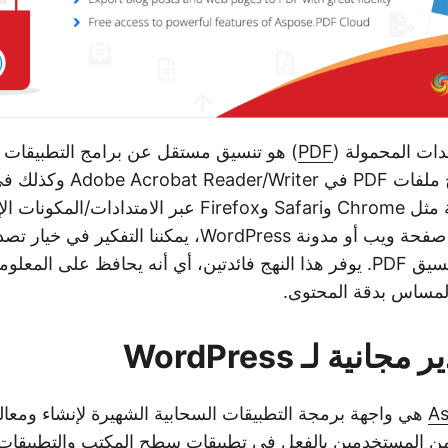
ات المحمولة (
PDF
) هو تنسيق مستقل عن برامج التطبيقات و
التشغيل. يمكن فتح ملفات PDF في r/Writer
المتصفحات الحديثة مثل Chrome وSafari وFirefox عبر الامتداد
التخطيط لمشاركة صفحة ويب أو مدونة WordPress، يمكننا الت
WordPress إلى تنسيق PDF. يوفر هذا النهج فائدتين، أي أنه يحافظ على ا
المساس بدقة المحتوى.
نية لـ WordPress
As
من المستخدمين بالفعل في تطبيقات سطح المكتب والتطبيقات 