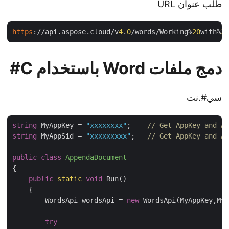
طلب عنوان URL
https
://api.aspose.cloud/v
4
.
0
/words/Working%
20
with%
دمج ملفات Word باستخدام C#
سي#.نت
string
 MyAppKey = 
"xxxxxxxx"
;    
// Get AppKey and 
string
 MyAppSid = 
"xxxxxxxxx"
;   
// Get AppKey and 
public
class
AppendaDocument
{

public
static
void
 Run()

    {

        WordsApi wordsApi = 
new
 WordsApi(MyAppKey,My
try