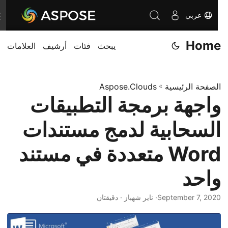
عربي
T
o
Home
يبحث
فئات
أرشيف
العلامات
g
g
l
الصفحة الرئيسية
»
Aspose.Clouds
e
واجهة برمجة التطبيقات
n
a
السحابية لدمج مستندات
v
i
Word متعددة في مستند
g
واحد
a
t
September 7, 2020
· ناير شهباز · دقيقتان
i
o