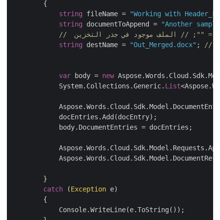
        {

string
 fileName = 
"Working with Header_
string
 documentToAppend = 
"Another samp
لد = ""; // الملف موجود في جذر التخزين
string
 destName = 
"Out_Merged.docx"
; 
//
var
 body = 
new
 Aspose.Words.Cloud.Sdk.Mo
            System.Collections.Generic.
List
<Aspose.
            Aspose.Words.Cloud.Sdk.Model.DocumentEn
            docEntries.Add(docEntry);

            body.DocumentEntries = docEntries;

            Aspose.Words.Cloud.Sdk.Model.Requests.A
            Aspose.Words.Cloud.Sdk.Model.DocumentRes
        }

catch
 (
Exception
 e)

        {

            Console.WriteLine(e.ToString());
