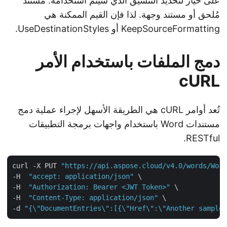
على خيار لتحديد التنسيق الذي سيتم استخدامه: مستند
مُلحق أو مستند وجهة. لذا فإن القيم الممكنة هي
KeepSourceFormatting أو UseDestinationStyles.
دمج الملفات باستخدام الأمر
cURL
تُعد أوامر cURL هي الطريقة الأسهل لإجراء عملية دمج
مستندات Word باستخدام واجهات برمجة التطبيقات
RESTful.
curl -X PUT 
"https://api.aspose.cloud/v4.0/words/Wo
-H  
"accept: application/json"
 \

-H  
"Authorization: Bearer <JWT Token>"
 \

-H  
"Content-Type: application/json"
 \

-d 
"{\"DocumentEntries\":[{\"Href\":\"Another sampl