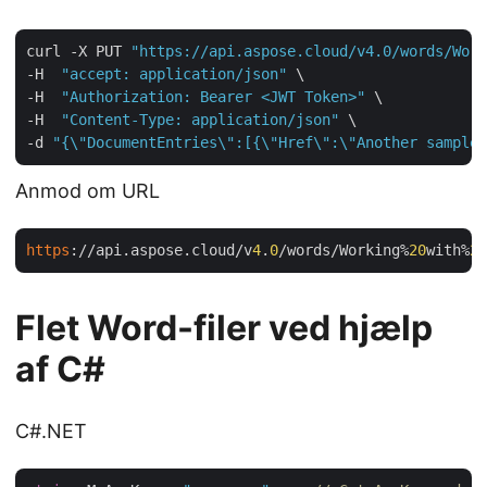
curl -X PUT 
"https://api.aspose.cloud/v4.0/words/Work
-H  
"accept: application/json"
 \

-H  
"Authorization: Bearer <JWT Token>"
 \

-H  
"Content-Type: application/json"
 \

-d 
"{\"DocumentEntries\":[{\"Href\":\"Another sample 
Anmod om URL
https
://api.aspose.cloud/v
4
.
0
/words/Working%
20
with%
20
Flet Word-filer ved hjælp
af C#
C#.NET