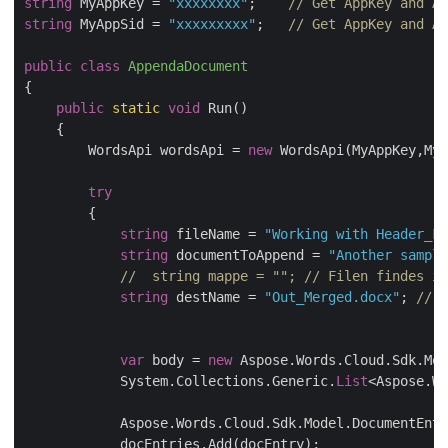
string
 MyAppKey = 
"xxxxxxxx"
;    
// Get AppKey and Ap
string
 MyAppSid = 
"xxxxxxxxx"
;   
// Get AppKey and Ap
public
class
AppendaDocument
{

public
static
void
 Run()

    {

        WordsApi wordsApi = 
new
 WordsApi(MyAppKey,MyA
try
        {

string
 fileName = 
"Working with Header_Fo
string
 documentToAppend = 
"Another sampl
//  string mappe = ""; // Filen findes i 
string
 destName = 
"Out_Merged.docx"
; 
// 
var
 body = 
new
 Aspose.Words.Cloud.Sdk.Mod
            System.Collections.Generic.
List
<Aspose.Wo
            Aspose.Words.Cloud.Sdk.Model.DocumentEntr
            docEntries.Add(docEntry);
