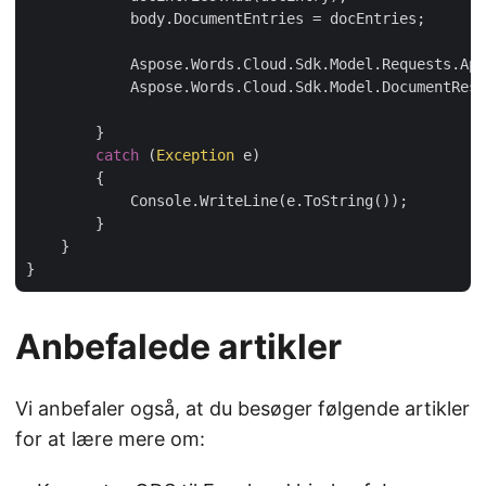
            body.DocumentEntries = docEntries;

            Aspose.Words.Cloud.Sdk.Model.Requests.App
            Aspose.Words.Cloud.Sdk.Model.DocumentResp
        }

catch
 (
Exception
 e)

        {

            Console.WriteLine(e.ToString());

        }

    }

Anbefalede artikler
Vi anbefaler også, at du besøger følgende artikler
for at lære mere om: