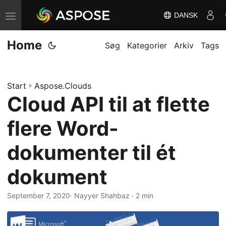
DANSK
S
k
Home
i
Søg
Kategorier
Arkiv
Tags
f
t
Start
»
Aspose.Clouds
n
Cloud API til at flette
a
v
flere Word-
i
g
dokumenter til ét
a
dokument
t
i
September 7, 2020
· Nayyer Shahbaz · 2 min
o
n