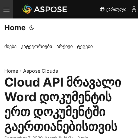
ქართული
T
o
Home
g
g
l
ძიება
კატეგორიები
არქივი
ტეგები
e
n
Home
a
»
Aspose.Clouds
Cloud API მრავალი
v
i
Word დოკუმენტის
g
a
ერთ დოკუმენტში
t
გაერთიანებისთვის
i
o
September 7, 2020
· ნაიერ შაჰბაზი · 2 min