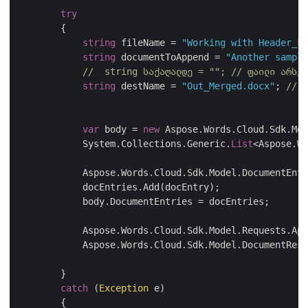
try
        {

string
 fileName = 
"Working with Header_Fo
string
 documentToAppend = 
"Another sampl
//  string საქაღალდე = ""; // ფაილი არსებ
string
 destName = 
"Out_Merged.docx"
; 
// 
var
 body = 
new
 Aspose.Words.Cloud.Sdk.Mod
            System.Collections.Generic.
List
<Aspose.Wo
            Aspose.Words.Cloud.Sdk.Model.DocumentEntr
            docEntries.Add(docEntry);

            body.DocumentEntries = docEntries;

            Aspose.Words.Cloud.Sdk.Model.Requests.App
            Aspose.Words.Cloud.Sdk.Model.DocumentResp
        }

catch
 (
Exception
 e)

        {
