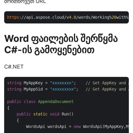
მოითხოვეთ URL
https
://api.aspose.cloud/v
4
.
0
/words/Working%
20
with%
20
Word ფაილების შერწყმა
C#-ის გამოყენებით
C#.NET
string
 MyAppKey = 
"xxxxxxxx"
;    
// Get AppKey and Ap
string
 MyAppSid = 
"xxxxxxxxx"
;   
// Get AppKey and Ap
public
class
AppendaDocument
{

public
static
void
 Run()

    {

        WordsApi wordsApi = 
new
 WordsApi(MyAppKey,MyA