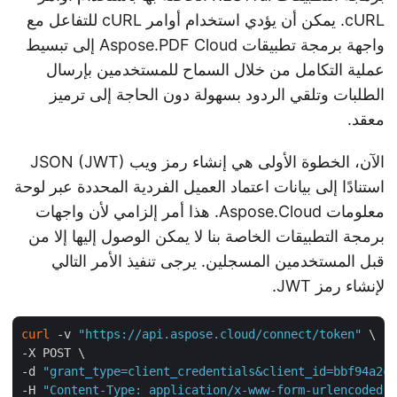
cURL. يمكن أن يؤدي استخدام أوامر cURL للتفاعل مع
واجهة برمجة تطبيقات Aspose.PDF Cloud إلى تبسيط
عملية التكامل من خلال السماح للمستخدمين بإرسال
الطلبات وتلقي الردود بسهولة دون الحاجة إلى ترميز
معقد.
الآن، الخطوة الأولى هي إنشاء رمز ويب JSON (JWT)
استنادًا إلى بيانات اعتماد العميل الفردية المحددة عبر لوحة
معلومات Aspose.Cloud. هذا أمر إلزامي لأن واجهات
برمجة التطبيقات الخاصة بنا لا يمكن الوصول إليها إلا من
قبل المستخدمين المسجلين. يرجى تنفيذ الأمر التالي
لإنشاء رمز JWT.
curl
 -v 
"https://api.aspose.cloud/connect/token"
 \

-X POST \

-d 
"grant_type=client_credentials&client_id=bbf94a2
-H 
"Content-Type: application/x-www-form-urlencoded