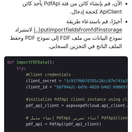
الآن، قم بإنشاء كائن من فئة PdfApi يأخذ كائن
ApiClient كحجة إدخال.
أخيرًا، قم باستدعاء طريقة
putimportfieldsfromfdfinstorage(..)
لاستيراد
نموذج البيانات من ملف FDF إلى نموذج PDF وحفظ
الملف الناتج في التخزين السحابي.
def
importFDFData
():
try
:

#Client credentials
        client_secret = 
"1c9379bb7d701c26cc87e741a2
        client_id = 
"bbf94a2c-6d7e-4020-b4d2-b98097
#initialize PdfApi client instance using cl
        pdf_api_client = asposepdfcloud.api_client.A
        pdf_api = PdfApi(pdf_api_client)
