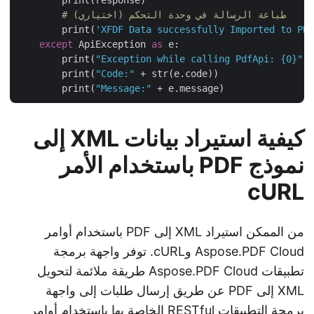
# طباعة الرسالة في وحدة التحكم (اختياري)
        print(
'XFDF Data successfully Imported to P
except
 ApiException 
as
 e:

        print(
"Exception while calling PdfApi: {0}"
        print(
"Code:"
 + str(e.code))

        print(
"Message:"
كيفية استيراد بيانات XML إلى
نموذج PDF باستخدام الأمر
cURL
من الممكن استيراد XML إلى PDF باستخدام أوامر
Aspose.PDF Cloud وcURL. توفر واجهة برمجة
تطبيقات Aspose.PDF Cloud طريقة ملائمة لتحويل
XML إلى PDF عن طريق إرسال طلبات إلى واجهة
برمجة التطبيقات RESTful الخاصة بها باستخدام أوامر