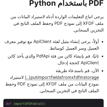
PDF باستخدام Python
يرجى اتباع التعليمات الواردة أدناه لاستيراد البيانات من
ملف XFDF إلى نموذج PDF وحفظ الملف الناتج في
التخزين السحابي.
أولاً، يرجى إنشاء مثيل لفئة ApiClient مع توفير معرف
العميل وسر العميل كوسائط.
ثانيًا، قم بإنشاء كائن من فئة PdfApi والذي يأخذ كائن
ApiClient كحجة إدخال.
الآن، قم باستدعاء طريقة
putimportfieldsfromxfdfinstorage(..)
لاستيراد
نموذج البيانات من ملف XFDF إلى نموذج PDF وحفظ
الملف الناتج في التخزين السحابي.
def
importXFDFdata
():