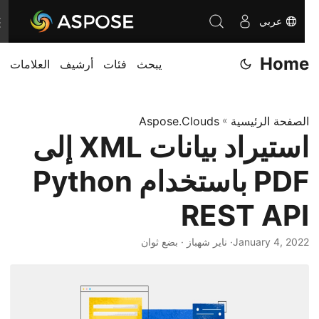
عربي
T
o
Home
يبحث
فئات
أرشيف
العلامات
g
g
l
الصفحة الرئيسية
»
Aspose.Clouds
e
استيراد بيانات XML إلى
n
a
PDF باستخدام Python
v
i
REST API
g
January 4, 2022
· ناير شهباز · بضع ثوان
a
t
i
o