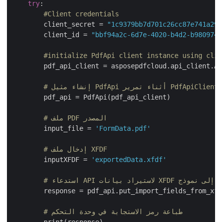
try
:

#Client credentials
        client_secret = 
"1c9379bb7d701c26cc87e741a2
        client_id = 
"bbf94a2c-6d7e-4020-b4d2-b98097
#initialize PdfApi client instance using cl
        pdf_api_client = asposepdfcloud.api_client.A
        pdf_api = PdfApi(pdf_api_client)

# ملف PDF المصدر
        input_file = 
'FormData.pdf'
# إدخال ملف XFDF
        inputXFDF = 
'exportedData.xfdf'
نموذج PDF
        response = pdf_api.put_import_fields_from_xf
# طباعة رمز الاستجابة في وحدة التحكم
        print(response)
