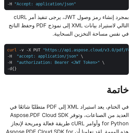
-H 
"Accept: application/json"
بمجرد إنشاء رمز وصول JWT، يرجى تنفيذ أمر cURL
التالي لاستيراد بيانات XML إلى نموذج PDF وحفظ الناتج
في نفس مساحة التخزين السحابية.
curl
 -v -X PUT 
"https://api.aspose.cloud/v3.0/pdf/F
-H  
"accept: application/json"
 \

-H  
"authorization: Bearer <JWT Token>"
 \

خاتمة
في الختام، يعد استيراد XML إلى PDF متطلبًا شائعًا في
العديد من الصناعات، وتوفر Aspose.PDF Cloud SDK
for Python وأوامر cURL طريقة فعالة ومريحة لإنجاز
هذه المهمة. لقد تعلمنا أن Aspose.PDF Cloud SDK for