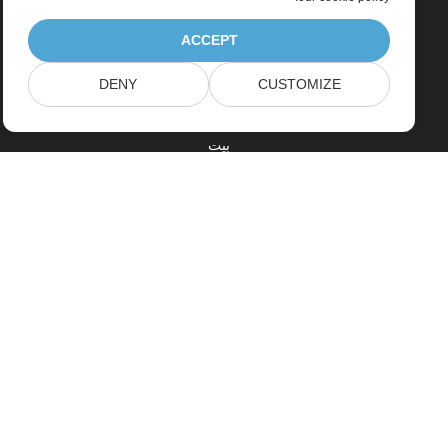
ACCEPT
DENY
CUSTOMIZE
بيت
منتجات
إصدارات جديدة
التسعير
مستندات
دعم مجاني
الاستشارات الحرة
Paid Support
الاستشارات المدفوعة
مدونة