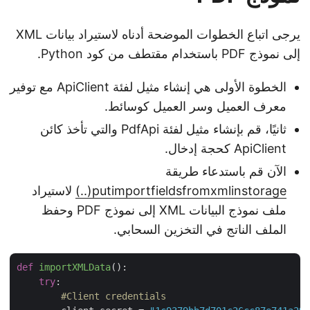
يرجى اتباع الخطوات الموضحة أدناه لاستيراد بيانات XML
إلى نموذج PDF باستخدام مقتطف من كود Python.
الخطوة الأولى هي إنشاء مثيل لفئة ApiClient مع توفير
معرف العميل وسر العميل كوسائط.
ثانيًا، قم بإنشاء مثيل لفئة PdfApi والتي تأخذ كائن
ApiClient كحجة إدخال.
الآن قم باستدعاء طريقة
putimportfieldsfromxmlinstorage(..)
لاستيراد
ملف نموذج البيانات XML إلى نموذج PDF وحفظ
الملف الناتج في التخزين السحابي.
def
importXMLData
():
try
:

#Client credentials