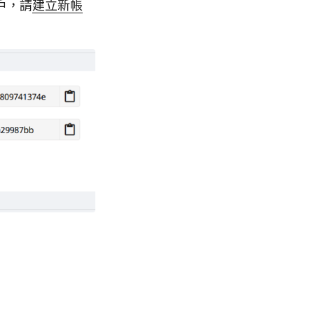
戶，請
建立新帳