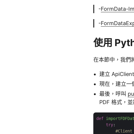
-
FormData-Im
-
FormDataExp
使用 Pyt
在本節中，我們將討
建立 ApiCl
現在，建立一個 
最後，呼叫
pu
PDF 格式，
def
importFDFDa
try
:

#Client