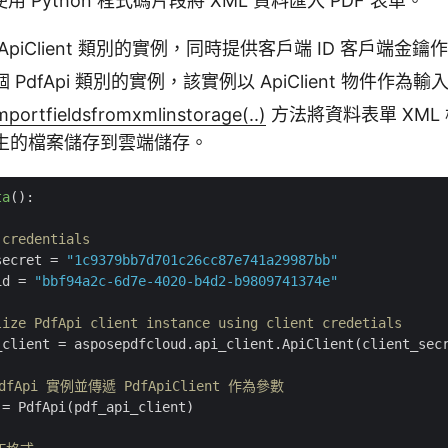
 Python 程式碼片段將 XML 資料匯入 PDF 表單。
piClient 類別的實例，同時提供客戶端 ID 客戶端金鑰
PdfApi 類別的實例，該實例以 ApiClient 物件作為輸
mportfieldsfromxmlinstorage(..)
方法將資料表單 XML 
生的檔案儲存到雲端儲存。
ta
():
 credentials
secret = 
"1c9379bb7d701c26cc87e741a29987bb"
id = 
"bbf94a2c-6d7e-4020-b4d2-b9809741374e"
lize PdfApi client instance using client credetials
_client = asposepdfcloud.api_client.ApiClient(client_secr
dfApi 實例並傳遞 PdfApiClient 作為參數
= PdfApi(pdf_api_client)
