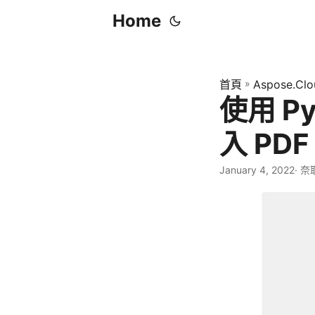
Home
首頁
»
Aspose.Clo
使用 Py
入 PDF
January 4, 2022
· 奈