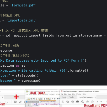
DF格式
ile = 
'FormData.pdf'
料的來源 XML
L = 
'importData.xml'
PI 以 PDF 形式匯入 XML 數據
e = pdf_api.put_import_fields_from_xml_in_storage(name = 
制台中列印回應
sponse)

台中列印訊息(可選)
XML Data successfully Imported to PDF Form !'
)    

xception 
as
 e:

Exception while calling PdfApi: {0}"
.format(e))

Code:"
 + str(e.code))

Message:"