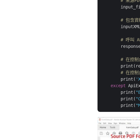
# 來源P
        input_f
# 包含資
        inputXM
# 呼叫 A
        respons
# 在控
        print(re
# 在控制
        print(
'
except
 ApiE
        print(
"
        print(
"
        print(
"