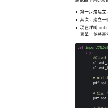
請依照下列步驟使用
第一步是建立 A
其次，建立一個 
現在呼叫
puti
表單，並將產
def
importXMLDa
try
:

#Client
        client_
        client_
#initia
        pdf_api
# 建立 P
        pdf_api 