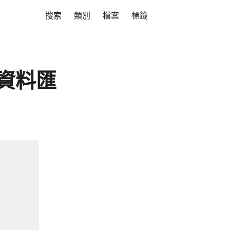
搜索
類別
檔案
標籤
L 資料匯