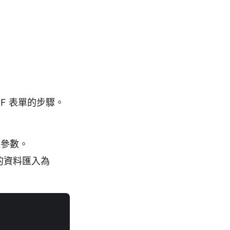
DF 表單的步驟。
入參數。
中的資料匯入為