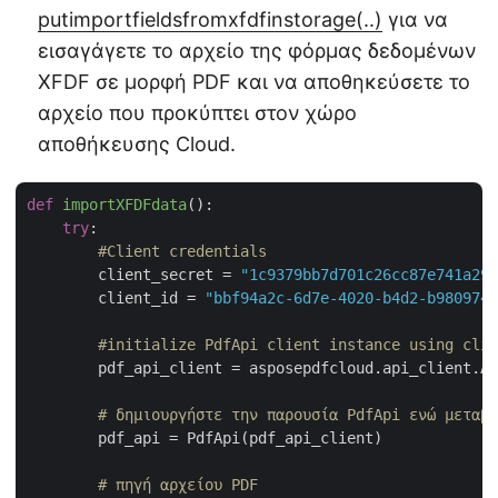
putimportfieldsfromxfdfinstorage(..)
για να
εισαγάγετε το αρχείο της φόρμας δεδομένων
XFDF σε μορφή PDF και να αποθηκεύσετε το
αρχείο που προκύπτει στον χώρο
αποθήκευσης Cloud.
def
importXFDFdata
():
try
:

#Client credentials
        client_secret = 
"1c9379bb7d701c26cc87e741a299
        client_id = 
"bbf94a2c-6d7e-4020-b4d2-b9809741
#initialize PdfApi client instance using clie
        pdf_api_client = asposepdfcloud.api_client.Ap
# δημιουργήστε την παρουσία PdfApi ενώ μεταβι
        pdf_api = PdfApi(pdf_api_client)

# πηγή αρχείου PDF