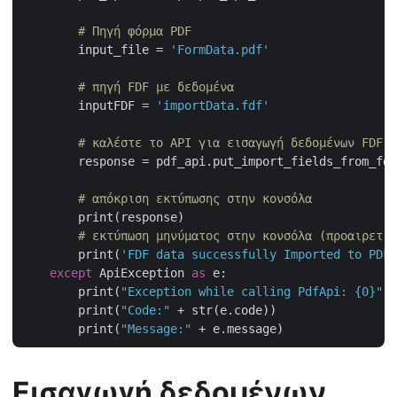
# Πηγή φόρμα PDF
        input_file = 
'FormData.pdf'
# πηγή FDF με δεδομένα
        inputFDF = 
'importData.fdf'
# καλέστε το API για εισαγωγή δεδομένων FDF σ
        response = pdf_api.put_import_fields_from_fdf
# απόκριση εκτύπωσης στην κονσόλα
        print(response)

# εκτύπωση μηνύματος στην κονσόλα (προαιρετικ
        print(
'FDF data successfully Imported to PDF 
except
 ApiException 
as
 e:

        print(
"Exception while calling PdfApi: {0}"
.f
        print(
"Code:"
 + str(e.code))

        print(
"Message:"
Εισαγωγή δεδομένων