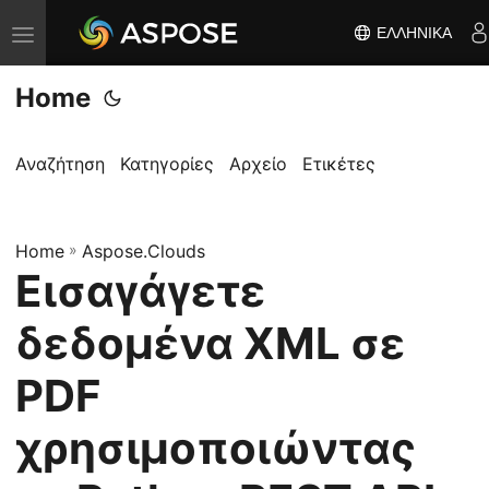
ΕΛΛΗΝΙΚΆ
Ε
ν
Home
α
λ
λ
Αναζήτηση
Κατηγορίες
Αρχείο
Ετικέτες
α
γ
Home
ή
»
Aspose.Clouds
Εισαγάγετε
π
λ
δεδομένα XML σε
ο
ή
PDF
γ
χρησιμοποιώντας
η
σ