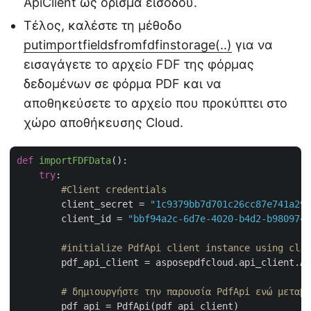
ApiClient ως όρισμα εισόδου.
Τέλος, καλέστε τη μέθοδο
putimportfieldsfromfdfinstorage(..)
για να
εισαγάγετε το αρχείο FDF της φόρμας
δεδομένων σε φόρμα PDF και να
αποθηκεύσετε το αρχείο που προκύπτει στο
χώρο αποθήκευσης Cloud.
def
importFDFData
():
try
:

#Client credentials
        client_secret = 
"1c9379bb7d701c26cc87e741a299
        client_id = 
"bbf94a2c-6d7e-4020-b4d2-b9809741
#initialize PdfApi client instance using clie
        pdf_api_client = asposepdfcloud.api_client.Ap
# δημιουργήστε την παρουσία PdfApi ενώ μεταβι
        pdf_api = PdfApi(pdf_api_client)
