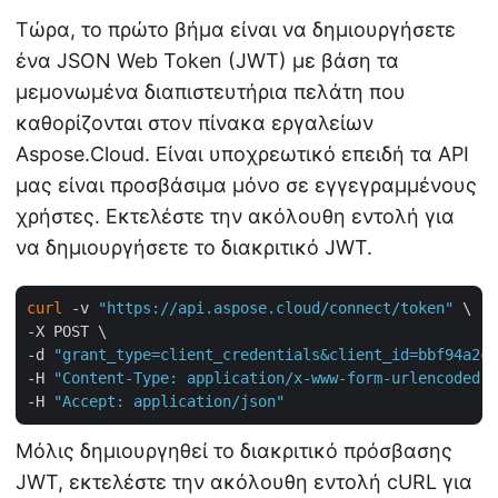
Τώρα, το πρώτο βήμα είναι να δημιουργήσετε
ένα JSON Web Token (JWT) με βάση τα
μεμονωμένα διαπιστευτήρια πελάτη που
καθορίζονται στον πίνακα εργαλείων
Aspose.Cloud. Είναι υποχρεωτικό επειδή τα API
μας είναι προσβάσιμα μόνο σε εγγεγραμμένους
χρήστες. Εκτελέστε την ακόλουθη εντολή για
να δημιουργήσετε το διακριτικό JWT.
curl
 -v 
"https://api.aspose.cloud/connect/token"
 \

-X POST \

-d 
"grant_type=client_credentials&client_id=bbf94a2c-
-H 
"Content-Type: application/x-www-form-urlencoded"
 
-H 
"Accept: application/json"
Μόλις δημιουργηθεί το διακριτικό πρόσβασης
JWT, εκτελέστε την ακόλουθη εντολή cURL για