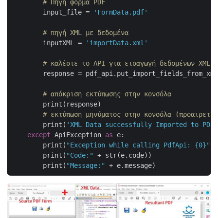
# Πηγή φόρμα PDF
        input_file = 
'FormData.pdf'
# πηγή XML με δεδομένα
        inputXML = 
'importData.xml'
# καλέστε το API για εισαγωγή δεδομένων XML σ
        response = pdf_api.put_import_fields_from_xml
# απόκριση εκτύπωσης στην κονσόλα
        print(response)

# εκτύπωση μηνύματος στην κονσόλα (προαιρετικ
        print(
'XML Data successfully Imported to PDF 
except
 ApiException 
as
 e:

        print(
"Exception while calling PdfApi: {0}"
.f
        print(
"Code:"
 + str(e.code))

        print(
"Message:"