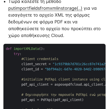
Τώρα καλέστε τη μέθοδο
putimportfieldsfromxmlinstorage(..)
για να
εισαγάγετε το αρχείο XML της φόρμας
δεδομένων σε φόρμα PDF και να
αποθηκεύσετε το αρχείο που προκύπτει στο
χώρο αποθήκευσης Cloud.
def
importXMLData
():
try
:

#Client credentials
        client_secret = 
"1c9379bb7d701c26cc87e741a299
        client_id = 
"bbf94a2c-6d7e-4020-b4d2-b9809741
#initialize PdfApi client instance using clie
        pdf_api_client = asposepdfcloud.api_client.Ap
# δημιουργήστε την παρουσία PdfApi ενώ μεταβι
        pdf_api = PdfApi(pdf_api_client)
