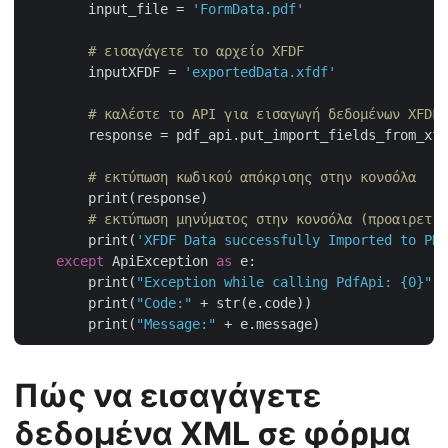
        input_file = 
'FormData.pdf'
# εισαγάγετε το αρχείο XFDF
        inputXFDF = 
'exportedData.xfdf'
# καλέστε το API για εισαγωγή δεδομένων XFDF 
        response = pdf_api.put_import_fields_from_xfd
# εκτύπωση κωδικού απόκρισης στην κονσόλα
        print(response)

# εκτύπωση μηνύματος στην κονσόλα (προαιρετικ
        print(
'XFDF Data successfully Imported to PDF
except
 ApiException 
as
 e:

        print(
"Exception while calling PdfApi: {0}"
.f
        print(
"Code:"
 + str(e.code))

        print(
"Message:"
Πώς να εισαγάγετε
δεδομένα XML σε φόρμα