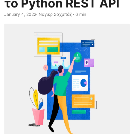
το Python REST API
η
ς
January 4, 2022
· Ναγιέρ Σαχμπάζ · 6 min