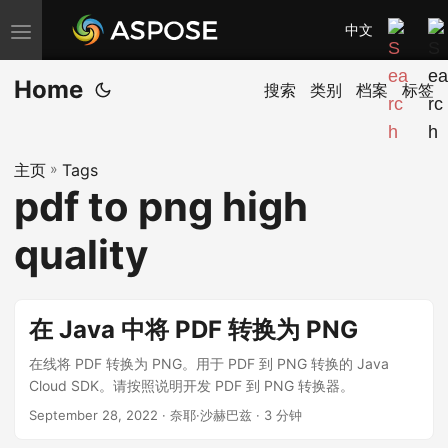
中文
切
换
Home
导
搜索
类别
档案
标签
航
主页
»
Tags
pdf to png high
quality
在 Java 中将 PDF 转换为 PNG
在线将 PDF 转换为 PNG。用于 PDF 到 PNG 转换的 Java
Cloud SDK。请按照说明开发 PDF 到 PNG 转换器。
September 28, 2022
· 奈耶·沙赫巴兹 · 3 分钟